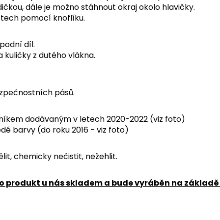
ičkou, dále je možno stáhnout okraj okolo hlavičky.
ístech pomocí knoflíku.
podní díl.
a kuličky z dutého vlákna.
ezpečnostních pásů.
vníkem dodávaným v letech 2020-2022 (viz foto)
dé barvy (do roku 2016 - viz foto)
t, chemicky nečistit, nežehlit.
o produkt u nás skladem a bude vyráběn na základě 