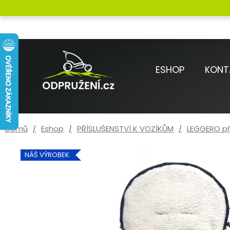
Přejít
K
na
o
Zpět
Zpět
obsah
do
do
š
obchodu
obchodu
í
ESHOP
KONT
k
Domů
Eshop
PŘÍSLUŠENSTVÍ K VOZÍKŮM
LEGGERO př
NÁŠ VÝROBEK