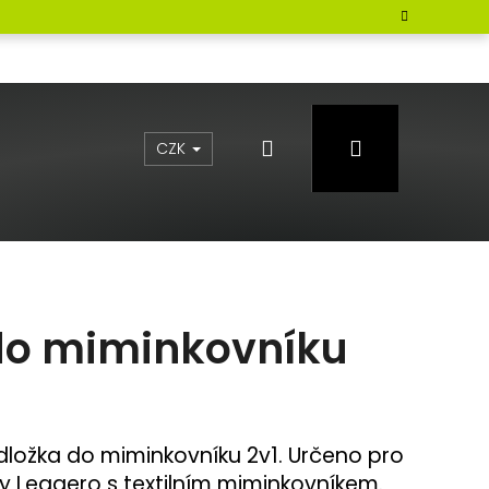
Hledat
Přihlášení
CZK
do miminkovníku
odložka do miminkovníku 2v1. Určeno pro
ky Leggero s textilním miminkovníkem.