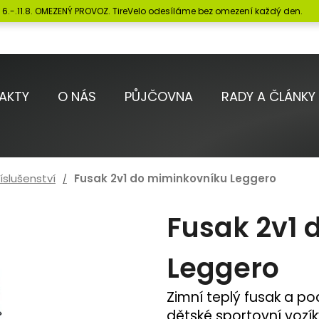
6.-.11.8. OMEZENÝ PROVOZ. TireVelo odesíláme bez omezení každý den.
Co potřebujete najít?
AKTY
O NÁS
PŮJČOVNA
RADY A ČLÁNKY
HLEDAT
íslušenství
Fusak 2v1 do miminkovníku Leggero
Doporučujeme
Fusak 2v1 
Leggero
Zimní teplý fusak a p
dětské sportovní vozí