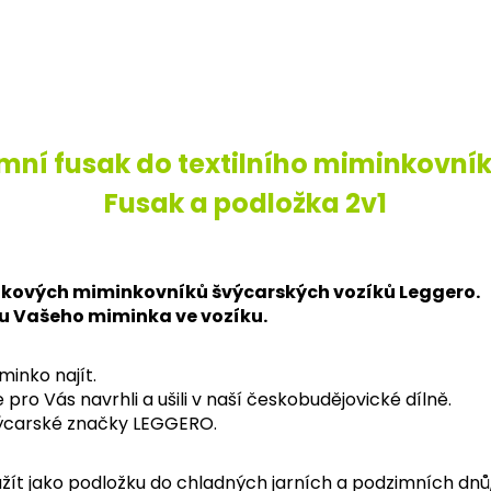
imní fusak do textilního miminkovní
Fusak a podložka 2v1
átkových miminkovníků švýcarských vozíků Leggero.
zdu Vašeho miminka ve vozíku.
minko najít.
ro Vás navrhli a ušili v naší českobudějovické dílně.
výcarské značky LEGGERO.
t jako podložku do chladných jarních a podzimních dnů, k