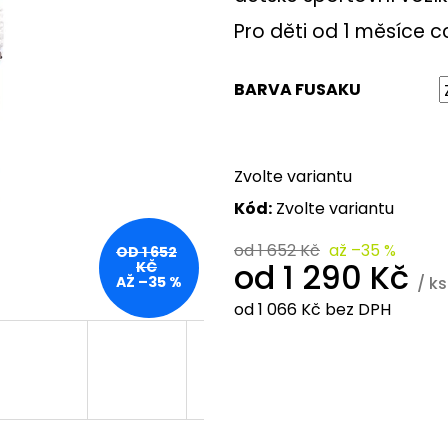
Pro děti od 1 měsíce 
BARVA FUSAKU
Zvolte variantu
Kód:
Zvolte variantu
od 1 652 Kč
až –35 %
OD 1 652
od
1 290 Kč
KČ
/ ks
AŽ –35 %
od
1 066 Kč
bez DPH
Měrná
cena: