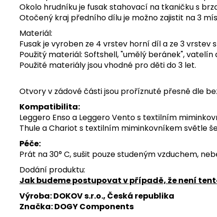
Okolo hrudníku je fusak stahovací na tkaničku s brzd
Otočený kraj předního dílu je možno zajistit na 3 m
Materiál:
Fusak je vyroben ze 4 vrstev horní díl a ze 3 vrstev s
Použitý materiál: Softshell, "umělý beránek", vatelín 
Použité materiály jsou vhodné pro děti do 3 let.
Otvory v zádové části jsou proříznuté přesně dle b
Kompatibilita:
Leggero Enso a Leggero Vento s textilním miminko
Thule a Chariot s textilním miminkovníkem světle še
Péče:
Prát na 30° C, sušit pouze studeným vzduchem, neběli
Dodání produktu:
Jak budeme postupovat v případě, že není tent
Výroba: DOKOV s.r.o., Česká republika
Značka: DOGY Components