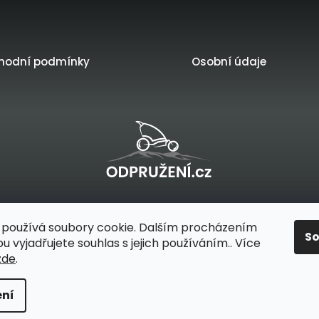
hodní podmínky
Osobní údaje
řilo
na platformě
používá soubory cookie. Dalším procházením
S
 vyjadřujete souhlas s jejich používáním.. Více
zde
.
a přepravu dětí a psů
. Všechna práva vyhrazena.
ní