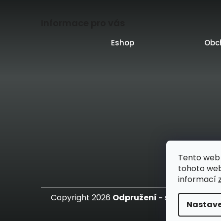
Z
Informace pro vás
á
p
Eshop
Obc
a
t
í
Vytvo
Tento web 
tohoto webu
informací
Copyright 2026
Odpružení - specialista n
Nastave