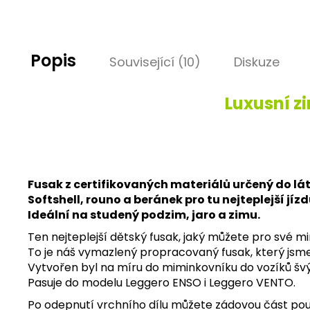
Popis
Související (10)
Diskuze
Luxusní z
Fusak z certifikovaných materiálů určený do l
Softshell, rouno a beránek pro tu nejteplejší jí
Ideální na studený podzim, jaro a zimu.
Ten nejteplejší dětský fusak, jaký můžete pro své mi
To je náš vymazlený propracovaný fusak, který jsme p
Vytvořen byl na míru do miminkovníku do vozíků š
Pasuje do modelu Leggero ENSO i Leggero VENTO.
Po odepnutí vrchního dílu můžete zádovou část použí