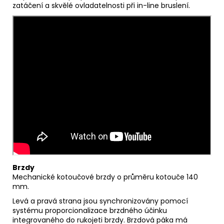
zatáčení a skvělé ovladatelnosti při in-line bruslení.
Brzdy
Mechanické kotoučové brzdy o průměru kotouče 140
mm.
Levá a pravá strana jsou synchronizovány pomocí
systému proporcionalizace brzdného účinku
integrovaného do rukojeti brzdy. Brzdová páka má