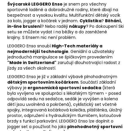
Švýcarské LEGGERO Enso
je snem pro všechny
sportovně laděné a dobrodružné rodiny, které dbají na
bezpečnost a vysokou kvalitu. Multifunkční dětský vozík
za kolo, jogger a kočárek v jednom.
Cyklistika
?
Běhání,
in-line bruslení
? Nebo raději
nákupy
? Po dokoupení Ski
setu se můžete vydat i na běžky a do zasněžené
krajiny. S Ensem nic není problém.
LEGGERO Enso snoub
í
High-Tech materiály a
nejmodernější
technologie
. Geni
á
ln
í
a u
ž
ivatelsky
j
ednoduch
á
manipulace se špičkovým provedením
"Made in Switzerland"
zaru
č
u
jí
dlouhotrva
jí
c
í
radost z
jí
zdy za všech okolností.
LEGGERO Enso
j
e
j
i
ž
v z
á
kladn
í
v
ý
bav
ě
plnohodnotn
ý
m
d
ětským sportovním kočá
rkem
. Součástí základní
výbavy je
ergonomická sportovn
í sedač
ka
(která
byla vyvíjena ve spolupráci s lékařským týmem
- posed
odpovídá sedu na sedačce
,
sedák je vyvýšen a kolena
dětí jsou uvolněná a pokrčená
), cyklistick
ý
set v
č
etn
ě
spo
j
ky, integrovaná ko
čá
rkov
á
kole
č
ka, pl
áš
t
ě
nka,
ú
lo
ž
n
ý
prostor, odpru
ž
en
í
s hydraulickým tlumi
č
em, kotou
č
ov
é
brzdy s funkcí parkování. LEGGERO Enso lze doplnit o
j
ogger set a pou
ží
vat ho
j
ako
plnohodnotn
ý sportovní