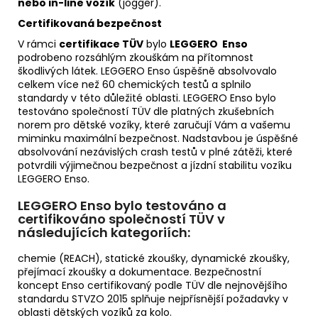
nebo in-line vozí
k
(
j
ogger).
C
erti
f
i
kovaná
b
ez
p
e
čnos
t
V r
á
mci
certifikace TÜV
bylo
LEGGERO Enso
podrobeno rozs
á
hl
ý
m zkou
š
k
á
m na p
ří
tomnost
š
kodliv
ý
ch l
á
tek. LEGGERO Enso úspěšně absolvovalo
celkem v
í
ce ne
ž
60 chemick
ý
ch test
ů
a spl
n
ilo
standardy v t
é
to d
ů
le
ž
it
é
oblasti. LEGGERO Enso bylo
testov
á
no společností TÜV dle platných zkušebních
norem pro dětské vozíky, které zaru
č
u
jí
V
á
m a va
š
emu
miminku ma
x
im
á
ln
í
bezpe
č
nost. Nadstavbou je úspěšné
absolvování nezávislých crash testů v plné zátěži, které
potvrdili výjimečnou bezpečnost a jízdní stabilitu vozíku
LEGGERO Enso.
LEGGERO Enso bylo testov
á
no a
certifikov
á
no spole
č
nost
í
TÜV v
n
á
sledu
jí
c
í
ch kategori
í
ch:
chemie (REACH), statick
é
zkou
š
ky, dynamick
é
zkou
š
ky,
p
ř
e
jí
mac
í
zkou
š
ky a dokumentace. Bezpe
č
nostn
í
koncept Enso certifikovan
ý
podle TÜV dle ne
j
nov
ější
ho
standardu STVZO 2015 spl
ň
u
j
e ne
j
p
ří
sn
ější
po
ž
adavky v
oblasti d
ě
tsk
ý
ch voz
í
k
ů
za kolo.