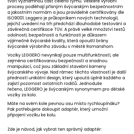
tvoří významnou část celého týmu. Veškeré výrobní
procesy podléhají přísným švýcarským bezpečnostním
a jakostním normám a jsou pravidelně certifikovány dle
ISO9001. Leggero je průkopníkem nových technologií,
jejichž uvedení na trh předchází dlouhodobé testování a
závěrečná certifikace T
Ü
V. A právě velké množství testů
odolnosti, bezpečnosti a funkčnosti je důkazem
výjimečné švýcarské kvality, která opouští brány
švýcarské výrobního závodu v městě Romanshorn.
Vozíky LEGGERO nevynikají pouze multifunkčností, ale
zejména certifikovanou bezpečností a snadnou
manipulací, což jsou základní stavební kameny
švýcarského vývoje. Nad rámec těchto vlastností je další
předností unikátní design, který upoutá úplně každého a
zajistí pozornost ostatních rodičů. Jednoduše
řečeno, LEGGERO je švýcarským synonymem pro dětské
vozíky za kolo.
Máte na svém kole pevnou osu místo rychloupínáku?
Pak potřebujete dokoupit adaptér, který umožní
připojení vozíku ke kolu.
Zde je návod, jak vybrat ten správný adaptér: