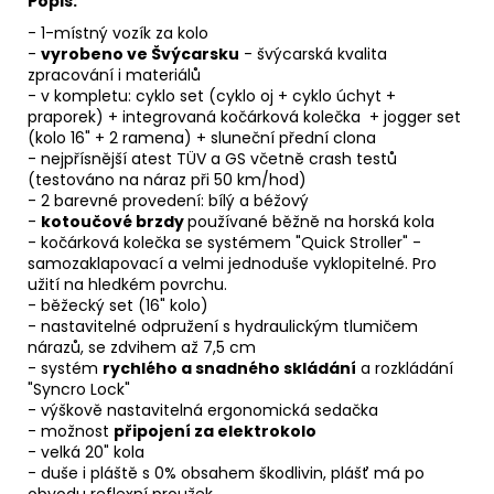
Popis:
- 1-místný vozík za kolo
-
vyrobeno ve Švýcarsku
- švýcarská kvalita
zpracování i materiálů
- v kompletu: cyklo set (cyklo oj + cyklo úchyt +
praporek) + integrovaná kočárková kolečka + jogger set
(kolo 16" + 2 ramena) + sluneční přední clona
- nejpřísnější atest TÜV a GS včetně crash testů
(testováno na náraz při 50 km/hod)
- 2 barevné provedení: bílý a béžový
-
kotoučové brzdy
používané běžně na horská kola
- kočárková kolečka se systémem "Quick Stroller" -
samozaklapovací a velmi jednoduše vyklopitelné. Pro
užití na hledkém povrchu.
- běžecký set (16" kolo)
- nastavitelné odpružení s hydraulickým tlumičem
nárazů, se zdvihem až 7,5 cm
- systém
rychlého a snadného skládání
a rozkládání
"Syncro Lock"
- výškově nastavitelná ergonomická sedačka
- možnost
připojení za elektrokolo
- velká 20" kola
- duše i pláště s 0% obsahem škodlivin, plášť má po