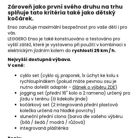
Z
á
rove
ň
j
ako prvn
í
sv
é
ho druhu na trhu
spl
ň
u
j
e tato krit
é
ria tak
é
j
ako d
ě
tsk
ý
ko
čá
rek.
Enso zaru
č
u
j
e ma
x
im
á
ln
í
bezpe
č
nost pro va
š
e d
ě
ti i pro
v
á
s.
LEGGERO Enso
j
e tak
é
konstruov
á
no a testov
á
no pro
vy
šší
z
á
t
ěž
, kter
é
j
e vystaveno p
ř
i pou
ž
it
í
v kombinaci s
elektrick
ý
m
jí
zdn
í
m kolem do
rychlosti 25 km / h.
Nejvyšší dostupná výbava.
V ceně:
cyklo set (cyklo oj, praporek, 1x úchyt ke kolu s
rychloupínákem (pokud máte pevnou osu je
nutno dořešit adaptér -
článek o výběru ZDE
)
jogging set (přední 16" kolo a 2 ramena) určený pro
jízdu v terénu (či kdekoliv jinde)
kočárkový set (2 integrovaná přední plastová
kolečka určená na hladké povrchy)
sluneční přední clona (barva dle vašeho výběru
(bílá / šedá / modrá / růžová)
integrovaná pláštěnka