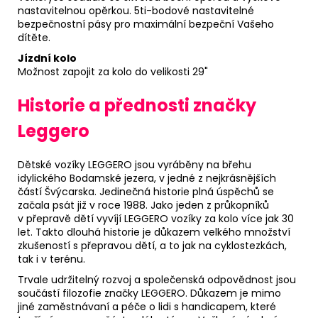
nastavitelnou opěrkou. 5ti-bodové nastavitelné
bezpečnostní pásy pro maximální bezpeční Vašeho
dítěte.
Jízdní kolo
Možnost zapojit za kolo do velikosti 29"
Historie a přednosti značky
Leggero
D
ě
tské vozíky LEGGERO jsou vyráběny na břehu
idylického Bodamské jezera, v jedné z nejkrásnějších
částí Švýcarska. Jedinečná historie plná úspěchů se
začala psát již v roce 1988. Jako jeden z průkopníků
v přepravě dětí vyvíjí LEGGERO vozíky za kolo více jak 30
let. Takto dlouhá historie je důkazem velkého množství
zkušeností s přepravou dětí, a to jak na cyklostezkách,
tak i v terénu.
Trvale udržitelný rozvoj a společenská odpovědnost jsou
součástí filozofie značky LEGGERO. Důkazem je mimo
jiné zaměstnávaní a péče o lidi s handicapem, které