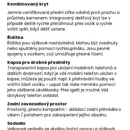
Kombinovaný kryt
Jemná certifikovaná přední síťka odolná proti prachu a
průstřelu kamenem.
Integrovaný dešťový kryt lze v
případě deště rychle přetáhnout přes vozík a rychle
vrátit zpět, když déšť ustane.
Řídítka
Řídítka jsou výškově nastavitelná. Mohou být zvednuty
nebo spuštěny pomocí rychloupínáku. Jsou pevně
spojeny s vozíkem, což umožňuje přesné řízení.
Kapsa pro drobné předměty
Transparentní kapsa pro uložení mobilních telefonů a
dalších drobností. Když je váš mobilní telefon uložen v
kapse, můžete jej použít např. k přehrávání hudby ve
vnitřní části vozíku - uspat tak Vaše miminko pomocí
jeho oblíbené ukolébavky. Přes igelit je možné Váš
dotykový telefon ovládat.
Zadní zavazadlový prostor
Prostorný, přesto kompaktní - skládací zadní přihrádka s
víkem / potahem pro zabezpečení jejího obsahu.
Sedadlo
Velkorysé sedadlo se skvělou boční oporou a výškově