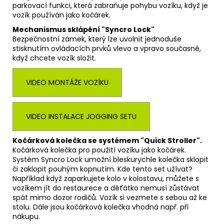
parkovací funkci, která zabraňuje pohybu vozíku, když je
vozík používán jako kočárek.
Mechanismus sklápění "Syncro Lock"
Bezpečnostní zámek, který lze uvolnit jednoduše
stisknutím ovládacích prvků vlevo a vpravo současně,
když chcete vozík složit.
VIDEO MONTÁŽE VOZÍKU
VIDEO INSTALACE JOGGING SETU
Kočárková kolečka se systémem "Quick Stroller".
Kočárková kolečka pro použití vozíku jako kočárek.
Systém Syncro Lock umožní bleskurychle kolečka sklopit
či zaklopit pouhým kopnutím. Kde tento set užívat?
Například když zaparkujete kolo v kolostavu, můžete s
vozíkem jít do restaurece a děťátko nemusí zůstávat
spát mimo dozor rodičů. Vozík si vezmete s sebou až ke
stolu. Dále jsou kočárková kolečka vhodná např. při
nákupu.