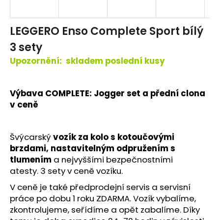
e
t
LEGGERO Enso Complete Sport bílý
3 sety
e
Upozornění: skladem poslední kusy
n
a
Výbava COMPLETE: Jogger set a přední clona
j
v ceně
í
t
Švýcarský
vozík za kolo s kotoučovými
brzdami, nastavitelným odpružením s
?
tlumením
a nejvyššími bezpečnostními
atesty. 3 sety v ceně vozíku.
V ceně je také předprodejní servis a servisní
práce po dobu 1 roku ZDARMA. Vozík vybalíme,
HLEDAT
zkontrolujeme, seřídíme a opět zabalíme. Díky