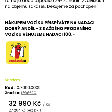
tomu je doba expedice 24-72 hodin v závislosti
na objemu zakázek. Děkujeme za pochopení.
D
o
NÁKUPEM VOZÍKU PŘISPÍVÁTE NA NADACI
p
DOBRÝ ANDĚL - Z KAŽDÉHO PRODANÉHO
o
r
VOZÍKU VĚNUJEME NADACI 100,-
u
č
u
j
e
m
e
Skladem
Kód:
10.70110.0009
Značka:
LEGGERO
32 990 Kč
/ ks
27 264 Kč bez DPH