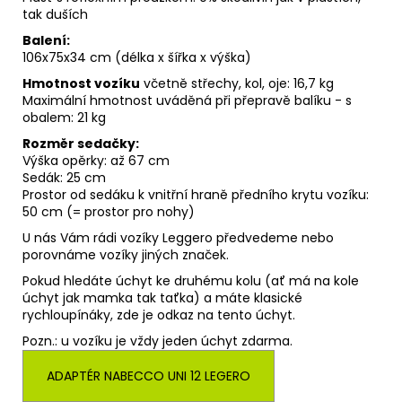
tak duších
Balení:
106x75x34 cm (délka x šířka x výška)
Hmotnost vozíku
včetně střechy, kol, oje: 16,7 kg
Maximální hmotnost uváděná při přepravě balíku - s
obalem: 21 kg
Rozměr sedačky:
Výška opěrky: až 67 cm
Sedák: 25 cm
Prostor od sedáku k vnitřní hraně předního krytu vozíku:
50 cm (= prostor pro nohy)
U nás Vám rádi vozíky Leggero předvedeme nebo
porovnáme vozíky jiných značek.
Pokud hledáte úchyt ke druhému kolu (ať má na kole
úchyt jak mamka tak taťka) a máte klasické
rychloupínáky, zde je odkaz na tento úchyt.
Pozn.: u vozíku je vždy jeden úchyt zdarma.
ADAPTÉR NABECCO UNI 12 LEGERO