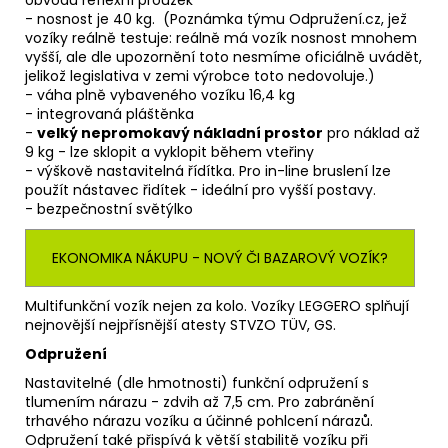
obvodu reflexní proužek
- nosnost je 40 kg. (Poznámka týmu Odpružení.cz, jež
vozíky reálně testuje: reálně má vozík nosnost mnohem
vyšší, ale dle upozornění toto nesmíme oficiálně uvádět,
jelikož legislativa v zemi výrobce toto nedovoluje.)
- váha plně vybaveného vozíku 16,4 kg
- integrovaná pláštěnka
-
velký nepromokavý nákladní prostor
pro náklad až
9 kg - lze sklopit a vyklopit během vteřiny
- výškově nastavitelná řídítka. Pro in-line bruslení lze
použít nástavec řidítek - ideální pro vyšší postavy.
- bezpečnostní světýlko
EKONOMIKA NÁKUPU - NOVÝ ČI BAZAROVÝ VOZÍK?
Multifunkční vozík nejen za kolo. Vozíky LEGGERO splňují
nejnovější nejpřísnější atesty STVZO TÜV, GS.
Odpružení
Nastavitelné (dle hmotnosti) funkční odpružení s
tlumením nárazu - zdvih až 7,5 cm. Pro zabránění
trhavého nárazu vozíku a účinné pohlcení nárazů.
Odpružení také přispívá k větší stabilitě vozíku při