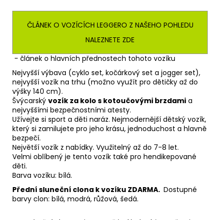
ČLÁNEK O VOZÍCÍCH LEGGERO Z NAŠEHO POHLEDU
NALEZNETE ZDE
- článek o hlavních přednostech tohoto vozíku
Nejvyšší výbava (cyklo set, kočárkový set a jogger set),
nejvyšší vozík na trhu (možno využít pro dětičky až do
výšky 140 cm).
Švýcarský
vozík za kolo s kotoučovými brzdami
a
nejvyššími bezpečnostními atesty.
Užívejte si sport a děti naráz. Nejmodernější dětský vozík,
který si zamilujete pro jeho krásu, jednoduchost a hlavně
bezpečí.
Největší vozík z nabídky. Využitelný až do 7-8 let.
Velmi oblíbený je tento vozík také pro hendikepované
děti.
Barva vozíku: bílá.
Přední sluneční clona k vozíku ZDARMA.
Dostupné
barvy clon: bílá, modrá, růžová, šedá.