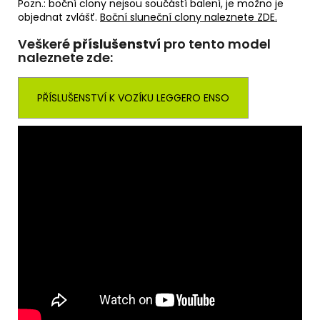
Pozn.: boční clony nejsou součástí balení, je možno je
objednat zvlášť.
Boční sluneční clony naleznete ZDE.
Veškeré
příslušenství
pro tento model
naleznete zde:
PŘÍSLUŠENSTVÍ K VOZÍKU LEGGERO ENSO