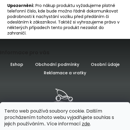
Upozornění:
Pro nákup produktu vyžadujeme platné
telefonní číslo, kde bude možno řádně dokomunikovat
podrobnosti k nachystání vozíku před předáním či
odesláním k zákazníkovi. Taktéž si vyhrazujeme právo v
některých případech tento produkt nezaslat do
zahraničí.
Z
Informace pro vás
á
p
Eshop
Obchodní podmínky
Osobní údaje
Reklamace a vratky
a
t
í
Tento web používá soubory cookie. Dalším
procházením tohoto webu vyjadřujete souhlas s
jejich používáním.. Více informací
zde
.