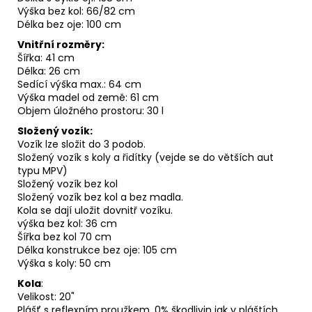
Výška bez kol: 66/82 cm
Délka bez oje: 100 cm
Vnitřní rozměry:
Šířka: 41 cm
Délka: 26 cm
Sedící výška max.: 64 cm
Výška madel od země: 61 cm
Objem úložného prostoru: 30 l
Složený vozík:
Vozík lze složit do 3 podob.
Složený vozík s koly a řidítky (vejde se do větších aut
typu MPV)
Složený vozík bez kol
Složený vozík bez kol a bez madla.
Kola se dají uložit dovnitř vozíku.
výška bez kol: 36 cm
Šířka bez kol 70 cm
Délka konstrukce bez oje: 105 cm
Výška s koly: 50 cm
Kola
:
Velikost: 20"
Plášť s reflexním proužkem. 0% škodlivin jak v pláštích,