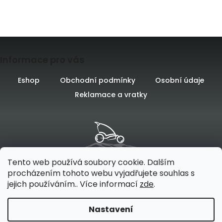
e
t
Z
e
Informace pro vás
á
n
p
Eshop
Obchodní podmínky
Osobní údaje
a
Reklamace a vratky
a
j
t
í
í
t
?
Tento web používá soubory cookie. Dalším
procházením tohoto webu vyjadřujete souhlas s
jejich používáním.. Více informací
zde
.
Vytvořilo
na platformě
Nastavení
HLEDAT