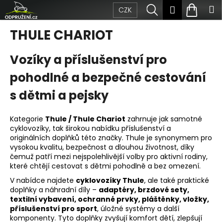
Přejít
K
Hledat
Nákup
M
Přihlášen
CZK
na
obsah
o
Zpět
Zpět
košík
THULE CHARIOT
š
C
Vozíky a příslušenství pro
í
o
pohodlné a bezpečné cestování
k
p
s dětmi a pejsky
o
Kategorie
Thule / Thule Chariot
zahrnuje jak samotné
t
cyklovozíky, tak širokou nabídku příslušenství a
originálních doplňků této značky. Thule je synonymem pro
ř
vysokou kvalitu, bezpečnost a dlouhou životnost, díky
čemuž patří mezi nejspolehlivější volby pro aktivní rodiny,
e
které chtějí cestovat s dětmi pohodlně a bez omezení.
b
V nabídce najdete
cyklovozíky Thule
, ale také praktické
doplňky a náhradní díly –
adaptéry, brzdové sety,
u
textilní vybavení, ochranné prvky, pláštěnky, vložky,
příslušenství pro sport
, úložné systémy a další
j
komponenty. Tyto doplňky zvyšují komfort dětí, zlepšují