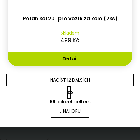
Potah kol 20" pro vozík za kolo (2ks)
Skladem
499 Kč
Detail
NAČÍST 12 DALŠÍCH
S
1
8
t
O
r
96
položek celkem
v
á
l
NAHORU
n
á
k
d
o
a
Z
v
c
á
í