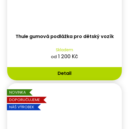
Thule gumová podlážka pro dětský vozík
Skladem
1 200 Kč
od
Detail
NOVINKA
DOPORUČUJEME
NÁŠ VÝROBEK