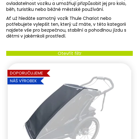
ovladatelnost vozíku a umožňují přizpůsobit jej pro kolo,
e
běh, turistiku nebo běžné městské používání.
t
Ať už hledáte samotný vozík Thule Chariot nebo
potřebujete vylepšit ten, který už máte, v této kategorii
e
najdete vše pro bezpečnou, stabilní a pohodlnou jízdu s
dětmi v jakémkoli prostředí.
n
Ř
a
Otevřít filtr
a
j
V
z
DOPORUČUJEME
í
ý
NÁŠ VÝROBEK
e
t
p
n
?
i
í
s
p
p
r
HLEDAT
r