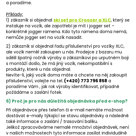
a poradíme.
Příklady:
1) zákazník si objednal
ski set pro Croozer a XLC
, který se
instaluje na vozík, ale zapotřebí je mít i jogger set –
konkrétně jogger ramena. Kdo tyto ramena doma nemá,
nemůže jogger set na vozík nasadit.
2) zákazník si objednal řadu příslušenství pro vozíky XLC,
ale vozík neměl zakoupen u nás. Prodejce z bazaru mu
sdělil špatný ročník výroby a zákazníkovi po urputném boji
s montáží došlo, že má jiný vozík, nekompatibilní s
produkty, které u nás objednal.
Nevíte-li, jaký vozík doma máte a chcete na něj zakoupit
příslušenství, volejte na tel.
(+420) 773 796 858
a
poradíme Vám , jak rok výroby identifikovat, případně
požádáme o zaslání fotek.
6) Proč je pro nás důležitá objednávka před e-shop?
Při objednávce přes telefon či e-mail nemáte možnost
dostávat e-maily týkající se stavu objednávky a následně
také informace o zaslání / trasování balíku.
Jelikož zpracováváme nemalé množství objednávek, není
v našich možnostech tyto informace zasílat individuálně