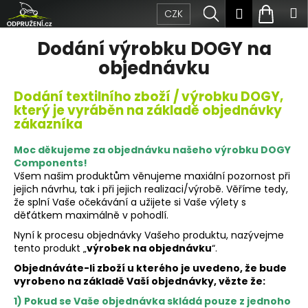
Přejít
K
Hledat
Nákup
M
Přihlášen
CZK
na
obsah
o
Zpět
Zpět
košík
Dodání výrobku DOGY na
š
objednávku
C
í
Dodání textilního zboží / výrobku DOGY,
o
k
který je vyráběn na základě objednávky
zákazníka
p
o
Moc děkujeme za objednávku našeho výrobku DOGY
Components!
t
Všem našim produktům věnujeme maxiální pozornost při
jejich návrhu, tak i při jejich realizaci/výrobě. Věříme tedy,
ř
že splní Vaše očekávání a užijete si Vaše výlety s
děťátkem maximálně v pohodlí.
e
Nyní k procesu objednávky Vašeho produktu, nazývejme
b
tento produkt „
výrobek na objednávku
“.
Objednáváte-li zboží u kterého je uvedeno, že bude
u
vyrobeno na základě Vaší objednávky, vězte že:
j
1) Pokud se Vaše objednávka skládá pouze z jednoho