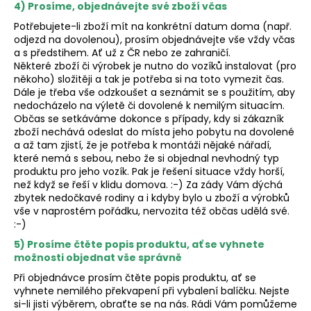
4) Prosíme, objednávejte své zboží včas
Potřebujete-li zboží mít na konkrétní datum doma (např.
odjezd na dovolenou), prosím objednávejte vše vždy včas
a s předstihem. Ať už z ČR nebo ze zahraničí.
Některé zboží či výrobek je nutno do vozíků instalovat (pro
někoho) složitěji a tak je potřeba si na toto vymezit čas.
Dále je třeba vše odzkoušet a seznámit se s použitím, aby
nedocházelo na výletě či dovolené k nemilým situacím.
Občas se setkáváme dokonce s případy, kdy si zákazník
zboží nechává odeslat do místa jeho pobytu na dovolené
a až tam zjistí, že je potřeba k montáži nějaké nářadí,
které nemá s sebou, nebo že si objednal nevhodný typ
produktu pro jeho vozík. Pak je řešení situace vždy horší,
než když se řeší v klidu domova. :-) Za zády Vám dýchá
zbytek nedočkavé rodiny a i kdyby bylo u zboží a výrobků
vše v naprostém pořádku, nervozita též občas udělá své.
:-)
5) Prosíme čtěte popis produktu, ať se vyhnete
možnosti objednat vše správně
Při objednávce prosím čtěte popis produktu, ať se
vyhnete nemilého překvapení při vybalení balíčku. Nejste
si-li jisti výběrem, obraťte se na nás. Rádi Vám pomůžeme