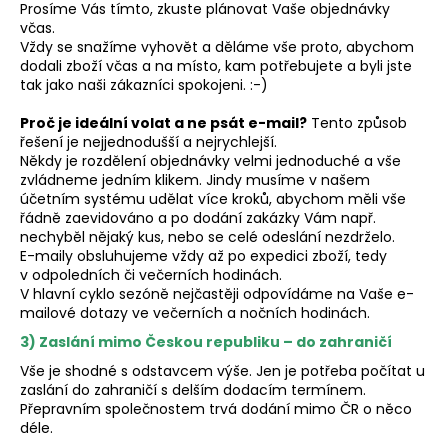
Prosíme Vás tímto, zkuste plánovat Vaše objednávky
včas.
Vždy se snažíme vyhovět a děláme vše proto, abychom
D
dodali zboží včas a na místo, kam potřebujete a byli jste
o
tak jako naši zákazníci spokojeni. :-)
p
o
Proč je ideální volat a ne psát e-mail?
Tento způsob
r
řešení je nejjednodušší a nejrychlejší.
u
Někdy je rozdělení objednávky velmi jednoduché a vše
č
zvládneme jedním klikem. Jindy musíme v našem
u
účetním systému udělat více kroků, abychom měli vše
j
řádně zaevidováno a po dodání zakázky Vám např.
e
nechyběl nějaký kus, nebo se celé odeslání nezdrželo.
m
E-maily obsluhujeme vždy až po expedici zboží, tedy
e
v odpoledních či večerních hodinách.
V hlavní cyklo sezóně nejčastěji odpovídáme na Vaše e-
mailové dotazy ve večerních a nočních hodinách.
3) Zaslání mimo Českou republiku – do zahraničí
Vše je shodné s odstavcem výše. Jen je potřeba počítat u
zaslání do zahraničí s delším dodacím termínem.
Přepravním společnostem trvá dodání mimo ČR o něco
déle.