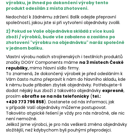
výrobku, je ihned po dokončení výroby tento
e
produkt odesílán z místa zhotovení.
t
Nedochází k žádnému zdržení. Balík odejde přepravní
společností, jakou jste si při vytvoření objednávky zvolili.
e
2) Pokud se Vaše objednávka skládá z více kusů
zboží / výrobků, bude vše zabaleno a zasláno po
n
zhotovení "výrobku na objednávku" naráz společně
v jednom balíku.
a
Vlastní výrobu našich strojírenských i textilních produktů
j
značky DOGY Components máme
na 3 místech České
republiky,
mimo hlavní sídlo firmy.
í
To znamená, že dokončený výrobek je před odesláním k
Vám často nutno přepravit k nám do hlavního skladu, kde
t
k němu bude přibalen zbytek objednávky. Potřebujete-li
dodat nějaký kus zboží z takovéto objednávky
expresně
,
?
prosím
obraťte se na nás telefonicky
(
tel.:
+420 773 796 858
). Dostanete od nás informaci, jak
v případě Vaší objednávky můžeme postupovat.
Takovéto atypické řešení je vždy pro nás náročné, ale nic
není nemožné.
Jelikož jsme výrobci, je pro nás veškerá změna objednávky
HLEDAT
složitější, než kdybychom byli pouhými přeprodejci.