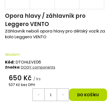
e
t
Opora hlavy / záhlavník pro
Leggero VENTO
e
Záhlavník neboli opora hlavy pro dětský vozík za
n
kolo Leggero VENTO
a
j
Skladem
í
Kód:
DTOHLEVE06
Značka:
DOGY components
t
650 Kč
?
/ ks
537 Kč bez DPH
Měrná
cena:
DO KOŠÍKU
HLEDAT