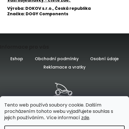
Výroba: DOKOV s.r.o., Česká republika
Značka: DOGY Components
Z
Informace pro vás
á
p
Eshop
Obchodní podmínky
Osobní údaje
Reklamace a vratky
a
t
í
Tento web používá soubory cookie. Dalším
procházením tohoto webu vyjadřujete souhlas s
jejich používáním.. Více informací
zde
.
Vytvořilo
na platformě