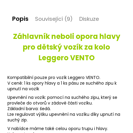
D
Popis
Související (9)
Diskuze
o
p
o
Záhlavník neboli opora hlavy
r
u
pro dětský vozík za kolo
č
Leggero VENTO
u
j
e
m
Kompatibilní pouze pro vozík Leggero VENTO.
e
V ceně: 1 ks opory hlavy a 1 ks pásu ze suchého zipu k
upnutí na vozík
Upevnění na vozík: pomocí na suchého zipu, který se
provleče do otvorů v zádové části vozíku.
Základní barva: šedá.
Lze regulovat výšku upevnění na vozíku díky upnutí na
suchý zip.
V nabídce máme také celou oporu trupu i hlavy.