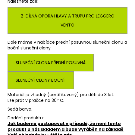
Naleznete zde:
2-DÍLNÁ OPORA HLAVY A TRUPU PRO LEGGERO
VENTO
Dále máme v nabídce přední posuvnou sluneční clonu a
boční sluneční clony.
SLUNEČNÍ CLONA PŘEDNÍ POSUVNÁ
SLUNEČNÍ CLONY BOČNÍ
Materiál je vhodný (certifikovaný) pro děti do 3 let.
Lze prát v pračce na 30° C.
Šedá barva.
Dodání produktu:
Jak budeme postupovat v případě, že není tento
produkt u nás skladem a bude vyráběn na základě
Vaší objednávky - čtěte zde.