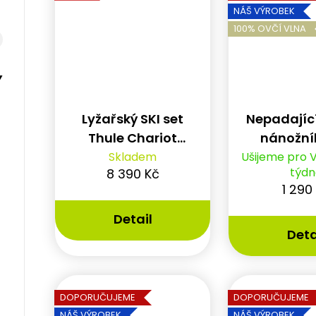
NÁŠ VÝROBEK
100% OVČÍ VLNA
Y
Lyžařský SKI set
Nepadajíc
Thule Chariot
nánožník
G3(2024+)
pravé ov
Skladem
Ušijeme pro 
týdn
8 390 Kč
1 290
Detail
Deta
DOPORUČUJEME
DOPORUČUJEME
NÁŠ VÝROBEK
NÁŠ VÝROBEK