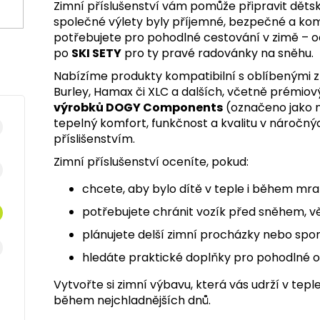
Zimní příslušenství vám pomůže připravit děts
společné výlety byly příjemné, bezpečné a komfo
potřebujete pro pohodlné cestování v zimě – o
po
SKI SETY
pro ty pravé radovánky na sněhu.
Nabízíme produkty kompatibilní s oblíbenými z
Burley, Hamax či XLC a dalších, včetně prémiov
výrobků DOGY Components
(označeno jako n
tepelný komfort, funkčnost a kvalitu v náročn
příslišenstvím.
Zimní příslušenství oceníte, pokud:
chcete, aby bylo dítě v teple i během mra
potřebujete chránit vozík před sněhem, v
plánujete delší zimní procházky nebo sport
hledáte praktické doplňky pro pohodlné o
Vytvořte si zimní výbavu, která vás udrží v tepl
během nejchladnějších dnů.