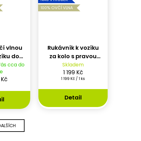
100% OVČÍ VLNA
čí vlnou
Rukávník k vozíku
zíku do
za kolo s pravou
Leggero
ovčí vlnou
Vás cca do
Skladem
e
1 199 Kč
 Kč
Měrná
1 199 Kč / 1 ks
cena:
Detail
il
DALŠÍCH