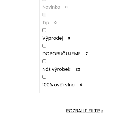
Novinka
0
Tip
0
Výprodej
9
DOPORUČUJEME
7
Náš výrobek
22
100% ovčí vlna
4
ROZBALIT FILTR