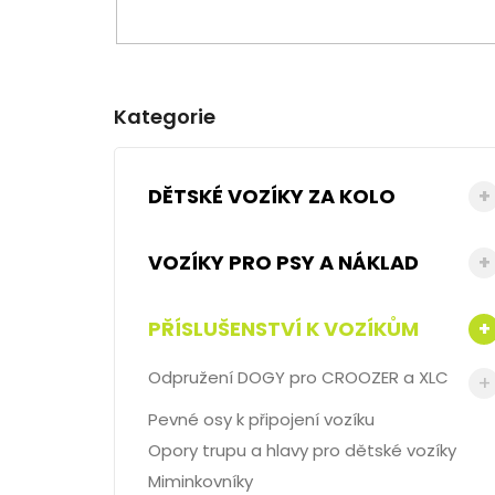
HLEDAT
a
n
n
Přeskočit
Kategorie
kategorie
í
p
DĚTSKÉ VOZÍKY ZA KOLO
a
n
VOZÍKY PRO PSY A NÁKLAD
e
PŘÍSLUŠENSTVÍ K VOZÍKŮM
l
Odpružení DOGY pro CROOZER a XLC
Pevné osy k připojení vozíku
Opory trupu a hlavy pro dětské vozíky
Miminkovníky