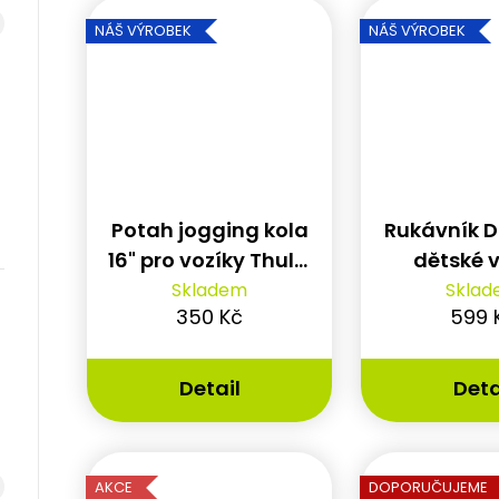
ů
NÁŠ VÝROBEK
NÁŠ VÝROBEK
Potah jogging kola
Rukávník 
16" pro vozíky Thule,
dětské 
Leggero,CROOZER a
Skladem
Skla
350 Kč
599 
XLC
Detail
Deta
AKCE
DOPORUČUJEME