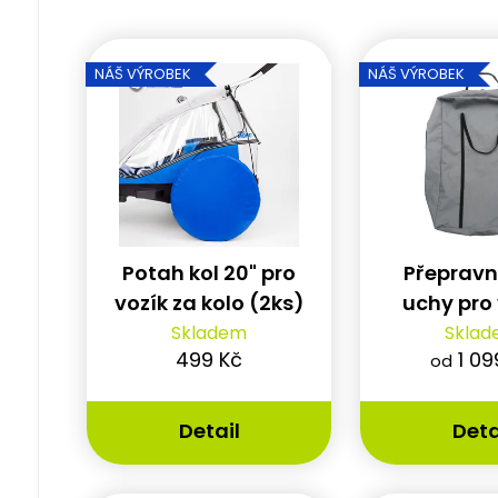
V
NÁŠ VÝROBEK
NÁŠ VÝROBEK
ý
p
i
s
p
Potah kol 20" pro
Přepravn
r
vozík za kolo (2ks)
uchy pro
o
Thule C
Skladem
Skla
d
499 Kč
1 09
od
u
Detail
Deta
k
t