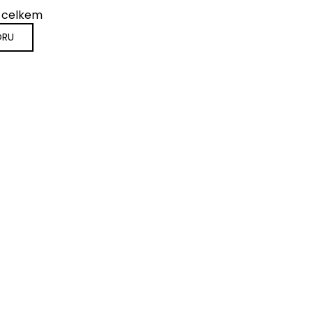
 celkem
ORU