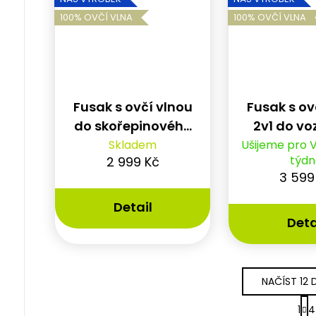
100% OVČÍ VLNA
100% OVČÍ VLNA
Fusak s ovčí vlnou
Fusak s ov
do skořepinového
2v1 do vo
miminkovníku
Thule / 
Skladem
Ušijeme pro 
týdn
2 999 Kč
vajíčko Qeridoo a
3 599
Leggero
Detail
Deta
NAČÍST 12 
S
1
4
t