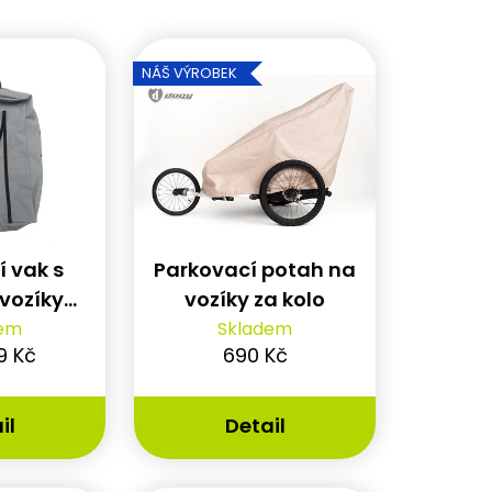
Ř
a
NÁŠ VÝROBEK
z
e
n
í
p
í vak s
Parkovací potah na
r
 vozíky
vozíky za kolo
hariot
dem
Skladem
o
9 Kč
690 Kč
d
u
il
Detail
k