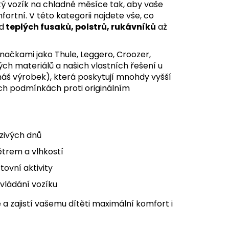
ký vozík na chladné měsíce tak, aby vaše
rtní. V této kategorii najdete vše, co
d
teplých fusaků, polstrů, rukávníků
až
načkami jako Thule, Leggero, Croozer,
ých materiálů a našich vlastních řešení u
áš výrobek), která poskytují mnohdy vyšší
ých podmínkách proti originálním
zivých dnů
ětrem a vlhkostí
ovní aktivity
vládání vozíku
e a zajistí vašemu dítěti maximální komfort i