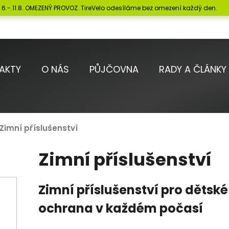
6.-.11.8. OMEZENÝ PROVOZ. TireVelo odesíláme bez omezení každý den.
Co potřebujete najít?
AKTY
O NÁS
PŮJČOVNA
RADY A ČLÁNKY
HLEDAT
Zimní příslušenství
Doporučujeme
Zimní příslušenství
Zimní příslušenství pro dětské
ochrana v každém počasí