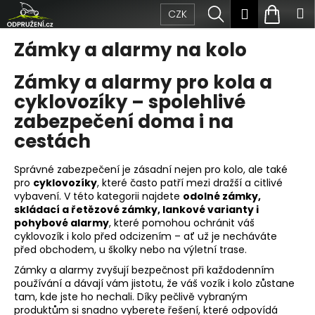
Přejít
K
Hledat
Nákup
M
Přihlášen
CZK
na
obsah
o
Zpět
Zpět
košík
Zámky a alarmy na kolo
š
C
Zámky a alarmy pro kola a
í
cyklovozíky – spolehlivé
o
k
zabezpečení doma i na
p
cestách
o
Správné zabezpečení je zásadní nejen pro kolo, ale také
t
pro
cyklovozíky
, které často patří mezi dražší a citlivé
vybavení. V této kategorii najdete
odolné zámky,
ř
skládací a řetězové zámky, lankové varianty i
pohybové alarmy
, které pomohou ochránit váš
e
cyklovozík i kolo před odcizením – ať už je necháváte
před obchodem, u školky nebo na výletní trase.
b
Zámky a alarmy zvyšují bezpečnost při každodenním
u
používání a dávají vám jistotu, že váš vozík i kolo zůstane
tam, kde jste ho nechali. Díky pečlivě vybraným
j
produktům si snadno vyberete řešení, které odpovídá