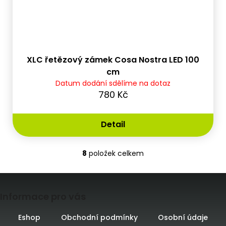
XLC řetězový zámek Cosa Nostra LED 100
cm
Datum dodání sdělíme na dotaz
780 Kč
Detail
8
položek celkem
O
v
l
Z
á
d
Informace pro vás
á
a
c
p
Eshop
Obchodní podmínky
Osobní údaje
í