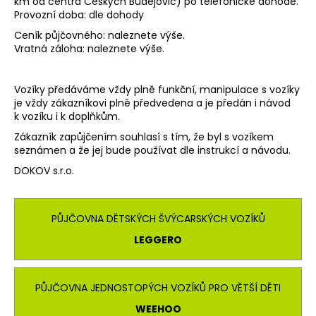
km od centra Českých Budějovic) po telefonické dohodě.
Provozní doba: dle dohody
Ceník půjčovného: naleznete výše.
Vratná záloha: naleznete výše.
Vozíky předáváme vždy plně funkční, manipulace s vozíky
je vždy zákazníkovi plně předvedena a je předán i návod
k vozíku i k doplňkům.
Zákazník zapůjčením souhlasí s tím, že byl s vozíkem
seznámen a že jej bude používat dle instrukcí a návodu.
DOKOV s.r.o.
PŮJČOVNA DĚTSKÝCH ŠVÝCARSKÝCH VOZÍKŮ
LEGGERO
PŮJČOVNA JEDNOSTOPÝCH VOZÍKŮ PRO VĚTŠÍ DĚTI
WEEHOO