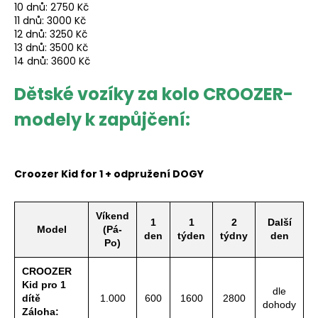
10 dnů: 2750 Kč
11 dnů: 3000 Kč
12 dnů: 3250 Kč
13 dnů: 3500 Kč
14 dnů: 3600 Kč
Dětské vozíky za kolo CROOZER-
modely k zapůjčení:
Croozer Kid for 1 + odpružení DOGY
Víkend
1
1
2
Další
Model
(Pá-
den
týden
týdny
den
Po)
CROOZER
Kid pro 1
dle
dítě
1.000
600
1600
2800
dohody
Záloha: