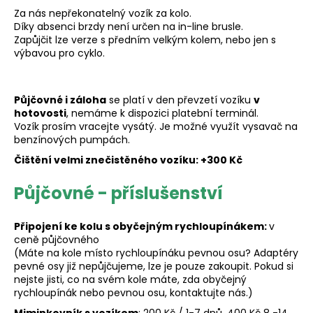
Za nás nepřekonatelný vozík za kolo.
Díky absenci brzdy není určen na in-line brusle.
Zapůjčit lze verze s předním velkým kolem, nebo jen s
výbavou pro cyklo.
Půjčovné i záloha
se platí v den převzetí vozíku
v
hotovosti
, nemáme k dispozici platební terminál.
Vozík prosím vracejte vysátý. Je možné využít vysavač na
benzínových pumpách.
Čištění velmi znečistěného vozíku: +300 Kč
Půjčovné - příslušenství
Připojení ke kolu s obyčejným rychloupínákem:
v
ceně půjčovného
(Máte na kole místo rychloupínáku pevnou osu? Adaptéry
pevné osy již nepůjčujeme, lze je pouze zakoupit. Pokud si
nejste jisti, co na svém kole máte, zda obyčejný
rychloupínák nebo pevnou osu, kontaktujte nás.)