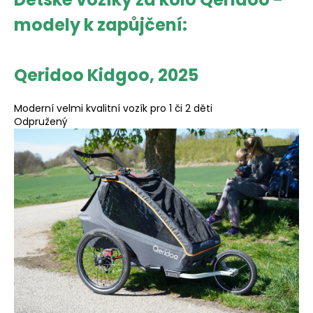
modely k zapůjčení:
D
o
p
Qeridoo Kidgoo, 2025
o
r
u
Moderní velmi kvalitní vozík pro 1 či 2 děti
č
Odpružený
u
j
e
m
e