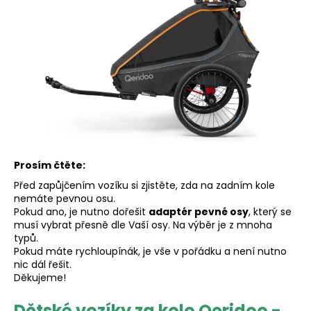
e
t
e
n
a
j
í
Prosím čtěte:
Před zapůjčením vozíku si zjistěte, zda na zadním kole
t
nemáte pevnou osu.
Pokud ano, je nutno dořešit
adaptér pevné osy
, který se
?
musí vybrat přesně dle Vaší osy. Na výběr je z mnoha
typů.
Pokud máte rychloupínák, je vše v pořádku a není nutno
nic dál řešit.
Děkujeme!
HLEDAT
Dětské vozíky za kolo Qeridoo -