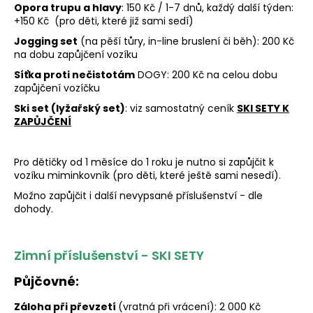
Opora trupu a hlavy
: 150 Kč / 1-7 dnů, každý další týden:
+150 Kč (pro děti, které již sami sedí)
Jogging set
(na pěší tůry, in-line bruslení či běh): 200 Kč
na dobu zapůjčení vozíku
Síťka proti nečistotám
DOGY: 200 Kč na celou dobu
zapůjčení vozíčku
Ski set (lyžařský set)
: viz samostatný ceník
SKI SETY K
ZAPŮJČENÍ
Pro dětičky od 1 měsíce do 1 roku je nutno si zapůjčit k
vozíku miminkovník (pro děti, které ještě sami nesedí).
Možno zapůjčit i další nevypsané příslušenství - dle
dohody.
Zimní příslušenství - SKI SETY
Půjčovné:
Záloha při převzetí
(vratná při vrácení): 2 000 Kč