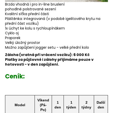
Brzda vhodná i pro in-line bruslení
pohodlné polstrované sezení
Kvalitní síťka přední části
Pláštěnka: integrovaná (v podobě igelitového krytu na
přední část vozíku)
1x úchyt ke kolu s rychloupínákem
Cyklo oj
Praporek
Velký úložný prostor
Možno zapůjčení jogger setu - velké přední kolo
Záloha (vratná při vrácení vozíku): 6 000 Kč
Platby za půjčovné i zálohy přijímáme pouze v
hotovosti - v den zapůjčení.
Ceník:
Víkend
1
1
2
Další
Model
(Pá-
den
týden
týdny
den
Po)