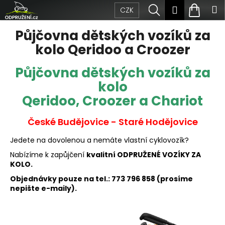
Přejít
K
Hledat
Nákup
M
Přihlášen
CZK
na
obsah
o
Zpět
Zpět
košík
Půjčovna dětských vozíků za
š
kolo Qeridoo a Croozer
C
í
Půjčovna dětských vozíků za
o
k
kolo
p
Qeridoo, Croozer a Chariot
o
České Budějovice - Staré Hodějovice
t
Jedete na dovolenou a nemáte vlastní cyklovozík?
ř
Nabízíme k zapůjčení
kvalitní ODPRUŽENÉ VOZÍKY ZA
e
KOLO.
Objednávky pouze na tel.: 773 796 858 (prosíme
b
nepište e-maily).
u
j