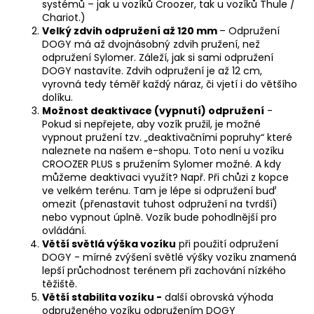
systémů – jak u vozíků Croozer, tak u vozíků Thule /
Chariot.)
Velký zdvih odpružení až 120 mm
– Odpružení
DOGY má až dvojnásobný zdvih pružení, než
odpružení Sylomer. Záleží, jak si sami odpružení
DOGY nastavíte. Zdvih odpružení je až 12 cm,
vyrovná tedy téměř každý náraz, či vjetí i do většího
dolíku.
Možnost deaktivace (vypnutí) odpružení
-
Pokud si nepřejete, aby vozík pružil, je možné
vypnout pružení tzv. „deaktivačními popruhy“ které
naleznete na našem e-shopu. Toto není u vozíku
CROOZER PLUS s pružením Sylomer možné. A kdy
můžeme deaktivaci využít? Např. Při chůzi z kopce
ve velkém terénu. Tam je lépe si odpružení buď
omezit (přenastavit tuhost odpružení na tvrdší)
nebo vypnout úplně. Vozík bude pohodlnější pro
ovládání.
Větší světlá výška vozíku
při použití odpružení
DOGY - mírné zvýšení světlé výšky vozíku znamená
lepší průchodnost terénem při zachování nízkého
těžiště.
Větší stabilita vozíku -
další obrovská výhoda
odpruženého vozíku odpružením DOGY