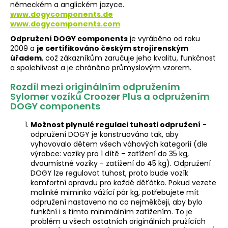
německém a anglickém jazyce.
www.dogycomponents.de
www.dogycomponents.com
Odpružení DOGY components
je vyráběno od roku
2009 a
je certifikováno českým strojírenským
úřadem
, což zákazníkům zaručuje jeho kvalitu, funkčnost
a spolehlivost a je chráněno průmyslovým vzorem.
Rozdíl mezi originálním odpružením
Sylomer vozíků Croozer Plus a odpružením
DOGY components
Možnost plynulé regulaci tuhosti odpružení
-
odpružení DOGY je konstruováno tak, aby
vyhovovalo dětem všech váhových kategorií (dle
výrobce: vozíky pro 1 dítě – zatížení do 35 kg,
dvoumístné vozíky - zatížení do 45 kg). Odpružení
DOGY lze regulovat tuhost, proto bude vozík
komfortní opravdu pro každé děťátko. Pokud vezete
malinké miminko vážící pár kg, potřebujete mít
odpružení nastaveno na co nejměkčeji, aby bylo
funkční i s tímto minimálním zatížením. To je
problém u všech ostatních originálních pružících