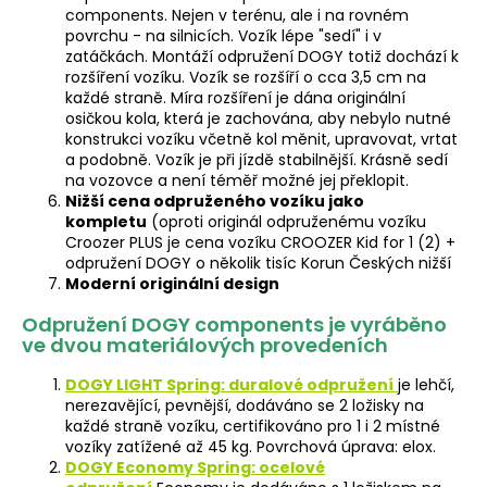
components. Nejen v terénu, ale i na rovném
povrchu - na silnicích. Vozík lépe "sedí" i v
zatáčkách. Montáží odpružení DOGY totiž dochází k
rozšíření vozíku. Vozík se rozšíří o cca 3,5 cm na
každé straně. Míra rozšíření je dána originální
osičkou kola, která je zachována, aby nebylo nutné
konstrukci vozíku včetně kol měnit, upravovat, vrtat
a podobně. Vozík je při jízdě stabilnější. Krásně sedí
na vozovce a není téměř možné jej překlopit.
Nižší cena odpruženého vozíku jako
kompletu
(oproti originál odpruženému vozíku
Croozer PLUS je cena vozíku CROOZER Kid for 1 (2) +
odpružení DOGY o několik tisíc Korun Českých nižší
Moderní originální design
Odpružení DOGY components je vyráběno
ve dvou materiálových provedeních
DOGY LIGHT Spring: duralové odpružení
je lehčí,
nerezavějící, pevnější, dodáváno se 2 ložisky na
každé straně vozíku, certifikováno pro 1 i 2 místné
vozíky zatížené až 45 kg. Povrchová úprava: elox.
DOGY Economy Spring: ocelové