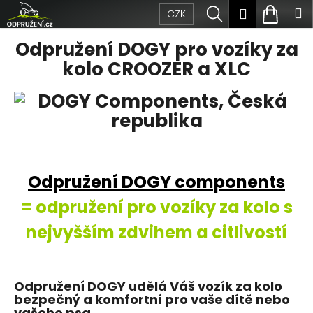
Přejít
K
Hledat
Nákup
M
Přihlášen
CZK
na
obsah
o
Zpět
Zpět
košík
Odpružení DOGY pro vozíky za
š
kolo CROOZER a XLC
C
í
o
k
p
o
t
Odpružení DOGY components
ř
= odpružení pro vozíky za kolo s
e
nejvyšším zdvihem a citlivostí
b
u
Odpružení DOGY udělá Váš vozík za kolo
bezpečný a komfortní pro vaše dítě nebo
j
vašeho psa.