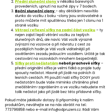
Přední sluneční clony
v několika barevných
provedeních, upnutí na suché zipy v 7 bodech.
Boční sluneční
clony
– aby dětičkám nesvítilo
slunko do vozíku z boku -clony jsou srolovatelné a
proto můžete mít spuštěnou třeba jen 1 clonu na 1
straně vozíku
Větrací reflexní síťky na zadní část vozíku
– ty
nejen zajistí lepší větrání vozíku za teplých
slunečných dnů, ale navíc Váš vozík výrazně
zvýrazní na vozovce a při návratu z cest za
pozdějších hodin je Váš vozík viditelnější při
osvětlením zezadu jedoucím vozidlem. Určitě je tak
cestování na vozovkách mnohem bezpečnější.
Síťky proti nečistotám
neboli prachové síťky
–
přední originální síťka je velmi řídká a projde tudy
spousty nečistot. Hlavně při jízdě na polních či
lesních cestách. Při použití naší síťky DOGY proti
nečistotám bude Vaše miminko chráněno před
znečištěním-zaprášením a ve vozíku nebudete mít
tolik nečistot jako při jízdě bez této přídavné síťky.
Pokud máte jakékoliv dotazy či připomínky k našim
produktům, neváhejte se na nás obrátit na tel.:
773796858 nebo e-mail info@odpruzeni.cz. Rádi Vám