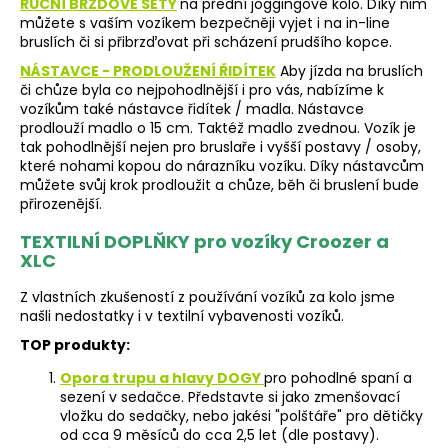
RUČNÍ BRZDOVÉ SETY
na přední joggingové kolo. Díky nim
můžete s vaším vozíkem bezpečněji vyjet i na in-line
bruslích či si přibrzďovat při scházení prudšího kopce.
NÁSTAVCE - PRODLOUŽENÍ ŘIDÍTEK
Aby jízda na bruslích
či chůze byla co nejpohodlnější i pro vás, nabízíme k
vozíkům také nástavce řidítek / madla. Nástavce
prodlouží madlo o 15 cm. Taktéž madlo zvednou. Vozík je
tak pohodlnější nejen pro bruslaře i vyšší postavy / osoby,
které nohami kopou do nárazníku vozíku. Díky nástavcům
můžete svůj krok prodloužit a chůze, běh či bruslení bude
přirozenější.
TEXTILNÍ DOPLŇKY pro vozíky Croozer a
XLC
Z vlastních zkušeností z používání vozíků za kolo jsme
našli nedostatky i v textilní vybavenosti vozíků.
TOP produkty:
Opora trupu a hlavy DOGY
pro pohodlné spaní a
sezení v sedačce. Představte si jako zmenšovací
vložku do sedačky, nebo jakési "polštáře" pro dětičky
od cca 9 měsíců do cca 2,5 let (dle postavy).