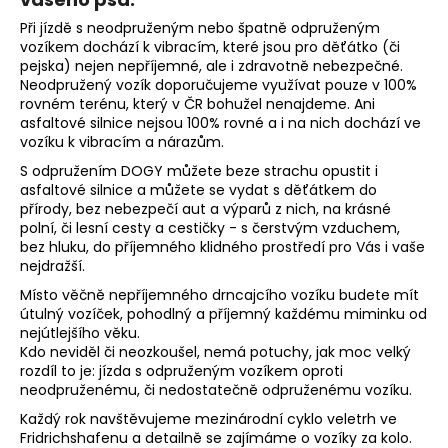
e
Při jízdě s neodpruženým nebo špatně odpruženým
vozíkem dochází k vibracím, které jsou pro děťátko (či
t
pejska) nejen nepříjemné, ale i zdravotně nebezpečné.
Neodpružený vozík doporučujeme využívat pouze v 100%
e
rovném terénu, který v ČR bohužel nenajdeme. Ani
asfaltové silnice nejsou 100% rovné a i na nich dochází ve
n
vozíku k vibracím a nárazům.
a
S odpružením DOGY můžete beze strachu opustit i
asfaltové silnice a můžete se vydat s děťátkem do
j
přírody, bez nebezpečí aut a výparů z nich, na krásné
polní, či lesní cesty a cestičky - s čerstvým vzduchem,
í
bez hluku, do příjemného klidného prostředí pro Vás i vaše
nejdražší.
t
Místo věčně nepříjemného drncajcího vozíku budete mít
?
útulný vozíček, pohodlný a příjemný každému miminku od
nejútlejšího věku.
Kdo neviděl či neozkoušel, nemá potuchy, jak moc velký
rozdíl to je: jízda s odpruženým vozíkem oproti
neodpruženému, či nedostatečně odpruženému vozíku.
Každý rok navštěvujeme mezinárodní cyklo veletrh ve
HLEDAT
Fridrichshafenu a detailně se zajímáme o vozíky za kolo.