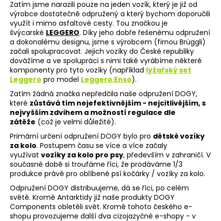
Zatím jsme narazili pouze na jeden vozík, který je již od
výrobce dostatečně odpružený a který bychom doporučili
využít i mimo asfaltové cesty. Tou značkou je
D
švýcarské
LEGGERO
. Díky jeho dobře řešenému odpružení
o
a dokonalému designu, jsme s výrobcem (firnou Brüggli)
p
začali spolupracovat. Jejich vozíky do České republiky
o
dovážíme a ve spolupráci s nimi také vyrábíme některé
r
komponenty pro tyto vozíky (například
lyžařský set
u
Leggero
pro model
Leggero Enso
).
č
u
Zatím žádná značka nepředčila naše odpružení DOGY,
j
které
zůstává tím nejefektivnějším - nejcitlivějším, s
e
nejvyšším zdvihem a možností regulace dle
m
zátěže
(což je velmi důležité).
e
Primární určení odpružení DOGY bylo pro
dětské vozíky
za kolo
. Postupem času se více a více začaly
využívat
vozíky za kolo pro psy
, především v zahraničí. V
současné době si troufáme říci, že prodáváme 1/3
produkce právě pro oblíbené psí kočárky / vozíky za kolo.
Odpružení DOGY distribuujeme, dá se říci, po celém
světě. Kromě Antarktidy již naše produkty DOGY
Components obletěli svět. Kromě tohoto českého e-
shopu provozujeme další dva cizojazyčné e-shopy - v