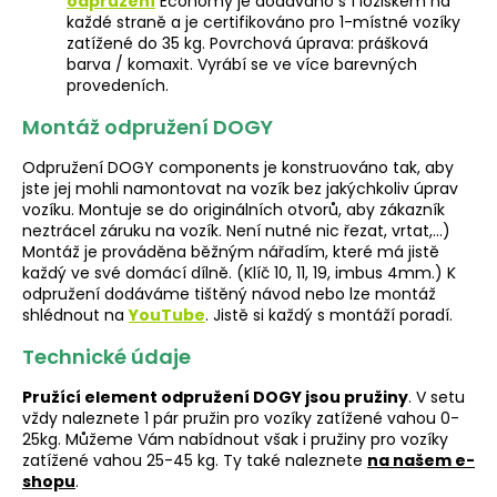
odpružení
Economy je dodáváno s 1 ložiskem na
každé straně a je certifikováno pro 1-místné vozíky
zatížené do 35 kg. Povrchová úprava: prášková
barva / komaxit. Vyrábí se ve více barevných
provedeních.
Montáž odpružení DOGY
Odpružení DOGY components je konstruováno tak, aby
jste jej mohli namontovat na vozík bez jakýchkoliv úprav
vozíku. Montuje se do originálních otvorů, aby zákazník
neztrácel záruku na vozík. Není nutné nic řezat, vrtat,...)
Montáž je prováděna běžným nářadím, které má jistě
každý ve své domácí dílně. (Klíč 10, 11, 19, imbus 4mm.) K
odpružení dodáváme tištěný návod nebo lze montáž
shlédnout na
YouTube
. Jistě si každý s montáží poradí.
Technické údaje
Pružící element odpružení DOGY jsou pružiny
. V setu
vždy naleznete 1 pár pružin pro vozíky zatížené vahou 0-
25kg. Můžeme Vám nabídnout však i pružiny pro vozíky
zatížené vahou 25-45 kg. Ty také naleznete
na našem e-
shopu
.