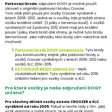
Parkovací brzda:
odpružení DOGY je možné použít
zároveň s originální parkovací brzdou Croozer.
Toto však platí pouze pro vozíky Croozer vyrobené v
letech 2005-2012. Jedná se o vozíčky, kde je každá strana
vozíku brzděná zvlášť. (2 páky s červenou koulí). U vozíků
vyrobených od 2.poloviny 2012, které mají pro brzdění
pouze 1 páku, která brzdí obě strany, je nutné tuto brzdu
demontovat. Jako náhražku této brzdy vám nabízíme dvě
možnosti:
Parkovací brzdy DOGY components
. Tyto brzdy
jsou konstruovány stejně, jako parkovací brzdy u
vozíků Croozer vyráběných v letech 2005-2012 nebo
vozíků XLC 2014-2015.
KOTOUČOVÉ BRZDY zadních kol
- lepší,
víceúčelové řešení. Tyto vyrábíme od roku 2019.
Unikátní řešení pro vozíky Croozer a XLC.
Pro které vozíky je naše odpružení DOGY
určeno?
Pro všechny dětské vozíky za kolo CROOZER a XLC
vyráběné od roku 2005
. Pokud si nevíte rady s tím , jaký
vozík vlastníte a máte strach, že je váš vozík starší,