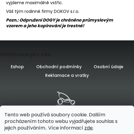
vyjdeme maximálně vstříc.
Váš tým rodinné firmy DOKOV s.r.o.
Pozn.: Odpružení DOGY je chráněno průmyslovým
vzorem a jeho kopírování je trestné!
Z
Informace pro vás
á
p
Eshop
Obchodní podmínky
Osobní údaje
Reklamace a vratky
a
t
í
Tento web používá soubory cookie. Dalším
procházením tohoto webu vyjadřujete souhlas s
jejich používáním.. Více informací
zde
.