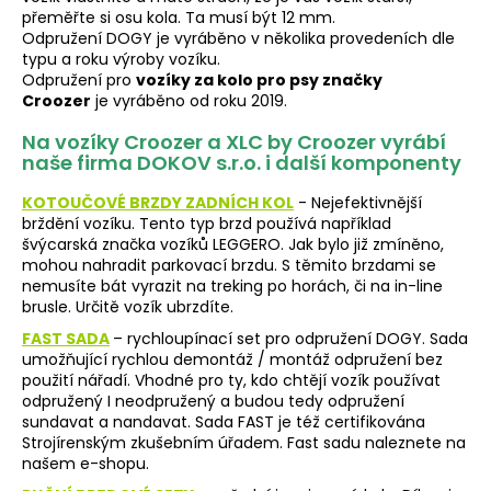
přeměřte si osu kola. Ta musí být 12 mm.
Odpružení DOGY je vyráběno v několika provedeních dle
typu a roku výroby vozíku.
Odpružení pro
vozíky za kolo pro psy značky
Croozer
je vyráběno od roku 2019.
Na vozíky Croozer a XLC by Croozer vyrábí
naše firma DOKOV s.r.o. i další komponenty
KOTOUČOVÉ BRZDY ZADNÍCH KOL
- Nejefektivnější
brždění vozíku. Tento typ brzd používá například
švýcarská značka vozíků LEGGERO.
Jak bylo již zmíněno,
mohou nahradit parkovací brzdu. S těmito brzdami se
nemusíte bát vyrazit na treking po horách, či na in-line
brusle. Určitě vozík ubrzdíte.
FAST SADA
– rychloupínací set pro odpružení DOGY. Sada
umožňující rychlou demontáž / montáž odpružení bez
použití nářadí. Vhodné pro ty, kdo chtějí vozík používat
odpružený I neodpružený a budou tedy odpružení
sundavat a nandavat. Sada FAST je též certifikována
Strojírenským zkušebním úřadem. Fast sadu naleznete na
našem e-shopu.