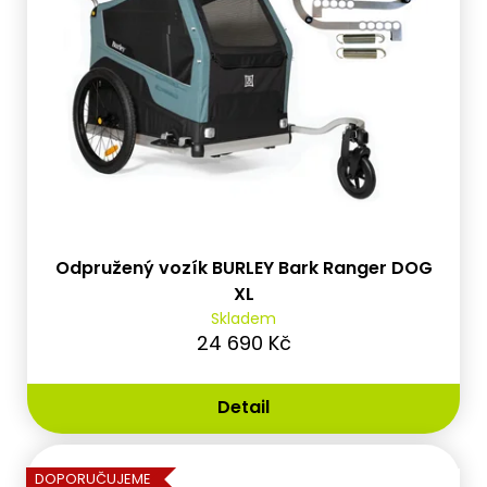
D
o
p
o
r
u
č
u
j
e
m
Odpružený vozík BURLEY Bark Ranger DOG
e
XL
Skladem
24 690 Kč
Detail
DOPORUČUJEME