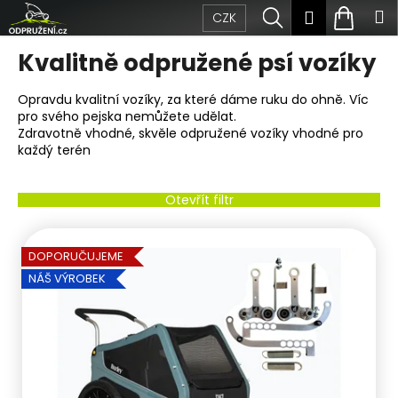
Přejít
K
Hledat
Nákup
M
Přihlášen
CZK
na
obsah
o
Zpět
Zpět
košík
Kvalitně odpružené psí vozíky
š
C
Opravdu kvalitní vozíky, za které dáme ruku do ohně. Víc
í
pro svého pejska nemůžete udělat.
o
Zdravotně vhodné, skvěle odpružené vozíky vhodné pro
k
každý terén
p
Ř
o
Otevřít filtr
a
t
V
z
ř
DOPORUČUJEME
ý
NÁŠ VÝROBEK
e
e
p
n
b
i
í
u
s
p
j