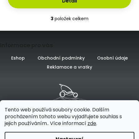
Detail
3
položek celkem
O
v
l
Z
á
d
Informace pro vás
á
a
c
p
Eshop
Obchodní podmínky
Osobní údaje
í
Reklamace a vratky
a
p
r
t
v
k
í
y
v
ý
p
Tento web používá soubory cookie. Dalším
i
procházením tohoto webu vyjadřujete souhlas s
s
jejich používáním.. Více informací
zde
.
u
Vytvořilo
na platformě