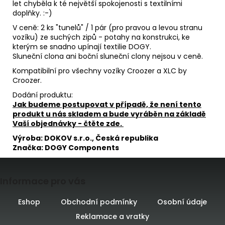
let chyběla k té největší spokojenosti s textilními
doplňky. :-)
V ceně: 2 ks "tunelů" / 1 pár (pro pravou a levou stranu
vozíku) ze suchých zipů - potahy na konstrukci, ke
kterým se snadno upínají textilie DOGY.
Sluneční clona ani boční sluneční clony nejsou v ceně.
Kompatibilní pro všechny vozíky Croozer a XLC by
Croozer.
Dodání produktu:
Jak budeme postupovat v případě, že není tento
produkt u nás skladem a bude vyráběn na základě
Vaší objednávky - čtěte zde.
Výroba: DOKOV s.r.o., Česká republika
Značka: DOGY Components
Z
Informace pro vás
á
p
Eshop
Obchodní podmínky
Osobní údaje
Reklamace a vratky
a