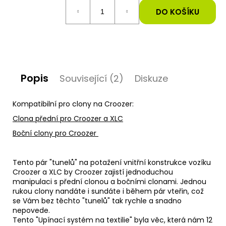
Měrná
cena:
DO KOŠÍKU
D
o
p
o
r
u
Popis
Související (2)
Diskuze
č
u
Kompatibilní pro clony na Croozer:
j
e
Clona přední pro Croozer a XLC
m
Boční clony pro Croozer
e
Tento pár "tunelů" na potažení vnitřní konstrukce vozíku
Croozer a XLC by Croozer zajistí jednoduchou
manipulaci s přední clonou a bočními clonami. Jednou
rukou clony nandáte i sundáte i během pár vteřin, což
se Vám bez těchto "tunelů" tak rychle a snadno
nepovede.
Tento "Upínací systém na textilie" byla věc, která nám 12