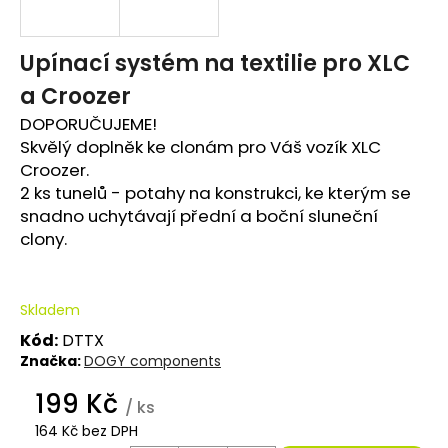
e
t
Upínací systém na textilie pro XLC
a Croozer
e
DOPORUČUJEME!
n
Skvělý doplněk ke clonám pro Váš vozík XLC
a
Croozer.
2 ks tunelů - potahy na konstrukci, ke kterým se
j
snadno uchytávají přední a boční sluneční
í
clony.
t
?
Skladem
Kód:
DTTX
Značka:
DOGY components
199 Kč
/ ks
HLEDAT
164 Kč bez DPH