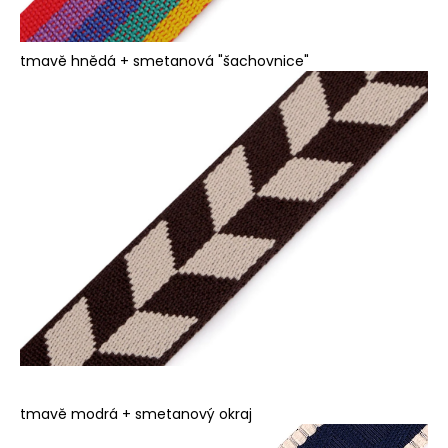
tmavě hnědá + smetanová "šachovnice"
tmavě modrá + smetanový okraj