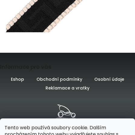
Z
Informace pro vás
á
p
Eshop
Obchodní podmínky
Osobní údaje
Reklamace a vratky
a
t
í
Tento web používá soubory cookie. Dalším
procházením tohoto webu vyjadřujete souhlas s