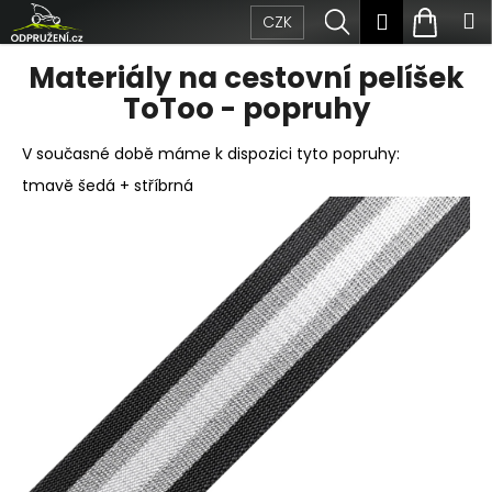
Přejít
K
Hledat
Nákup
M
Přihlášen
CZK
na
obsah
o
Zpět
Zpět
košík
Materiály na cestovní pelíšek
š
ToToo - popruhy
C
í
V současné době máme k dispozici tyto popruhy:
o
k
tmavě šedá + stříbrná
p
o
t
ř
e
b
u
j