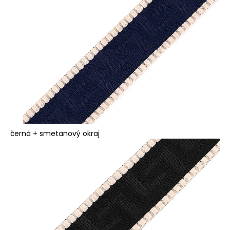
černá + smetanový okraj