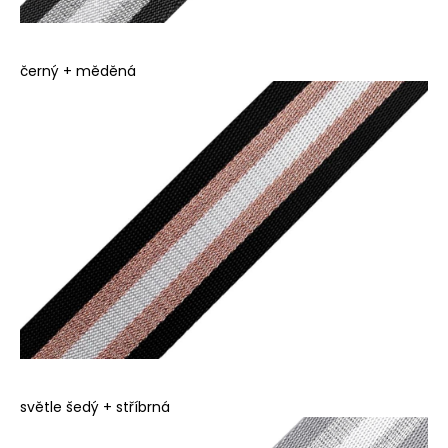
e
t
černý + měděná
e
n
a
j
í
t
?
světle šedý + stříbrná
HLEDAT