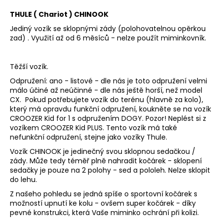
THULE ( Chariot ) CHINOOK
Jediný vozík se sklopnými zády (polohovatelnou opěrkou
zad) . Využití až od 6 měsíců - nelze použít miminkovník.
Těžší vozík.
Odpružení: ano - listové - dle nás je toto odpružení velmi
málo účiné až neúčinné - dle nás ještě horší, než model
CX. Pokud potřebujete vozík do terénu (hlavně za kolo),
který má opravdu funkční odpružení, koukněte se na vozík
CROOZER Kid for 1 s odpružením DOGY. Pozor! Neplést si z
vozíkem CROOZER Kid PLUS. Tento vozík má také
nefunkční odpružení, stejne jako vozíky Thule.
Vozík CHINOOK je jedinečný svou sklopnou sedačkou /
zády. Může tedy téměř plně nahradit kočárek - sklopení
sedačky je pouze na 2 polohy - sed a pololeh. Nelze sklopit
do lehu.
Z našeho pohledu se jedná spíše o sportovní kočárek s
možností upnutí ke kolu - ovšem super kočárek - díky
pevné konstrukci, která Vaše miminko ochrání při kolizi.