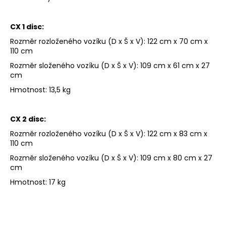
CX 1 disc:
D
o
Rozměr rozloženého vozíku (D x Š x V): 122 cm x 70 cm x
p
110 cm
o
Rozměr složeného vozíku (D x Š x V): 109 cm x 61 cm x 27
r
cm
u
č
Hmotnost: 13,5 kg
u
j
e
CX 2 disc:
m
e
Rozměr rozloženého vozíku (D x Š x V): 122 cm x 83 cm x
110 cm
Rozměr složeného vozíku (D x Š x V): 109 cm x 80 cm x 27
cm
Hmotnost: 17 kg