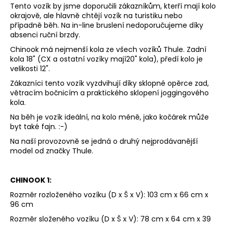
Tento vozík by jsme doporučili zákazníkům, kterří mají kolo
okrajově, ale hlavně chtějí vozík na turistiku nebo
případně běh. Na in-line bruslení nedoporučujeme díky
absenci ruční brzdy.
Chinook má nejmenší kola ze všech vozíků Thule. Zadní
kola 18" (CX a ostatní vozíky mají20" kola), předí kolo je
velikosti 12".
Zákazníci tento vozík vyzdvihují díky sklopné opěrce zad,
větracím bočnicím a praktického sklopení joggingového
kola.
Na běh je vozík ideální, na kolo méně, jako kočárek může
byt také fajn. :-)
Na naší provozovně se jedná o druhý nejprodávanější
model od značky Thule.
CHINOOK 1:
Rozměr rozloženého vozíku (D x Š x V): 103 cm x 66 cm x
96 cm
Rozměr složeného vozíku (D x Š x V): 78 cm x 64 cm x 39