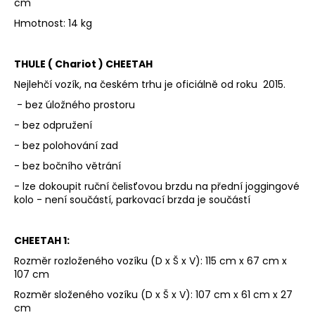
cm
Hmotnost: 14 kg
THULE ( Chariot ) CHEETAH
Nejlehčí vozík, na českém trhu je oficiálně od roku 2015.
- bez úložného prostoru
- bez odpružení
- bez polohování zad
- bez bočního větrání
- lze dokoupit ruční čelisťovou brzdu na přední joggingové
kolo - není součástí, parkovací brzda je součástí
CHEETAH 1:
Rozměr rozloženého vozíku (D x Š x V): 115 cm x 67 cm x
107 cm
Rozměr složeného vozíku (D x Š x V): 107 cm x 61 cm x 27
cm