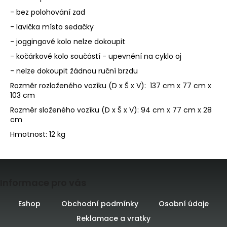
- bez polohování zad
- lavička místo sedačky
- joggingové kolo nelze dokoupit
- kočárkové kolo součástí - upevnění na cyklo oj
- nelze dokoupit žádnou ruční brzdu
Rozměr rozloženého vozíku (D x Š x V): 137 cm x 77 cm x
103 cm
Rozměr složeného vozíku (D x Š x V): 94 cm x 77 cm x 28
cm
Hmotnost: 12 kg
Z
Informace pro vás
á
p
Eshop
Obchodní podmínky
Osobní údaje
Reklamace a vratky
a