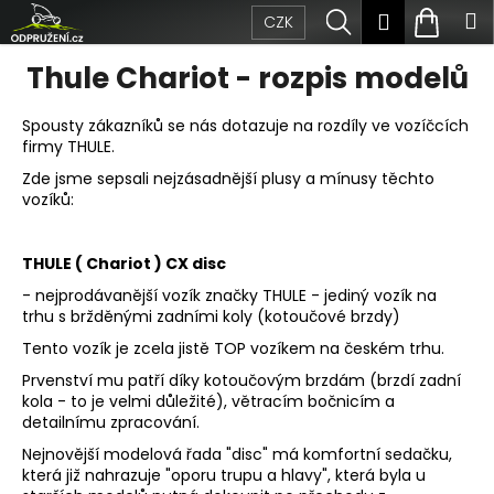
Přejít
K
Hledat
Nákup
M
Přihlášen
CZK
na
obsah
o
Zpět
Zpět
košík
Thule Chariot - rozpis modelů
š
C
Spousty zákazníků se nás dotazuje na rozdíly ve vozíčcích
í
firmy THULE.
o
k
Zde jsme sepsali nejzásadnější plusy a mínusy těchto
p
vozíků:
o
THULE ( Chariot ) CX disc
t
- nejprodávanější vozík značky THULE - jediný vozík na
trhu s bržděnými zadními koly (kotoučové brzdy)
ř
Tento vozík je zcela jistě TOP vozíkem na českém trhu.
e
Prvenství mu patří díky kotoučovým brzdám (brzdí zadní
b
kola - to je velmi důležité), větracím bočnicím a
detailnímu zpracování.
u
Nejnovější modelová řada "disc" má komfortní sedačku,
která již nahrazuje "oporu trupu a hlavy", která byla u
j