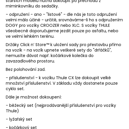
starších modelů nutná dokoupit po přechodu z
e
miminkovníku do sedačky.
- odpružení - ano - "listové" - dle nás je toto odpružení
t
velmi málo účiné - určitě, srovnáváme-li ho s odpružením
DOGY pro vozíky CROOZER nebo XLC. S vozíky THULE
e
všeobecně doporučujeme jezdit pouze po asfaltu, nebo
ve velmi lehkém terénu.
n
Držáky Click n’ Store™ k uložení sady pro přestavbu přímo
a
na vozík - na vozík upnete veškeré sety do "drřáčků",
nemusíte dávat např. kočárkové kolečka do
j
zavazadlového prostoru.
í
Bez polohování zad.
- příslušenství - k vozíku Thule CX lze dokoupit velké
t
množství příslušenství. V základu vždy dostanete pouze
?
cyklo set.
Dále je možnost dokoupení:
- běžecký set (nejprodávanější příslušenství pro vozíky
Thule)
- lyžařský set
HLEDAT
- kočárkový set