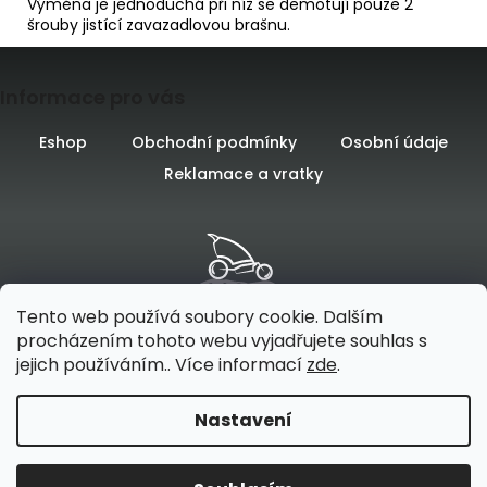
Výměna je jednoduchá při níž se demotují pouze 2
šrouby jistící zavazadlovou brašnu.
Z
D
o
Informace pro vás
á
p
o
p
Eshop
Obchodní podmínky
Osobní údaje
r
u
Reklamace a vratky
a
č
u
t
j
e
í
m
e
Tento web používá soubory cookie. Dalším
procházením tohoto webu vyjadřujete souhlas s
jejich používáním.. Více informací
zde
.
Vytvořilo
na platformě
Nastavení
Vytvořil Shoptet