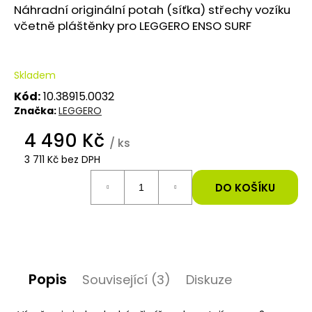
Náhradní originální potah (síťka) střechy vozíku
e
včetně pláštěnky pro LEGGERO ENSO SURF
t
e
Skladem
n
Kód:
10.38915.0032
Značka:
LEGGERO
a
4 490 Kč
j
/ ks
3 711 Kč bez DPH
í
Měrná
cena:
DO KOŠÍKU
t
?
Popis
Související (3)
Diskuze
HLEDAT