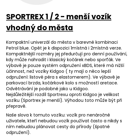
SPORTREX 1 / 2 - menší vozík
vhodný do města
Kompaktní univerzál do města v barevné kombinaci
Petrol blue. Opět je k dispozici 1místná i 2místná verze.
Kompaktnější rozměry jej předurčují pro denní používání,
kdy může nahradit i klasický kočárek nebo sporťák. Ve
výbavě je pouze systém odpružení xBDS, které má nižší
účinnost, než vozíky Kidgoo ( ty mají o něco lepší
odpružení: listové péra s elastomerem). Ve výbavě je
parkovací brzda, kočárkové kolo s možností aretace.
Odvětrávání je podobné jako u Kidgoo.
Nejdůležitější rozdíl Sportrexu oproti Kidgoo je velikost
vozíku (Sportrex je menší). Výhodou toto může být při
přepravě.
Naše slova k tomuto vozíku: vozík pro nenáročné
uživatele, kteří nebudou vozík používat často a nikdy s
ním nebudou plánovat cesty do přírody (špatné
odpružení).