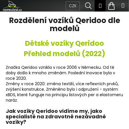
Přejít
K
Hledat
Nákup
M
Přihlášen
CZK
na
obsah
o
Zpět
Zpět
košík
Rozdělení vozíků Qeridoo dle
š
modelů
C
í
o
Dětské vozíky Qeridoo
k
p
Přehled modelů (2022)
o
Značka Qeridoo vznikla v roce 2006 v Německu. Od té
t
doby došlo k mnoho změnám. Poslední inovace byla v
roce 2020.
ř
Změny v roce 2020
: změna textilií, více reflexních prvků,
zvýšení konstrukce. Změněno bylo i odpružení - systém
e
xBDS, které funguje na principu listových per a elastomeru
naráz.
b
Jak vozíky Qeridoo vidíme my, jako
u
specialisté na zdravotně nezávadné
vozíky?
j