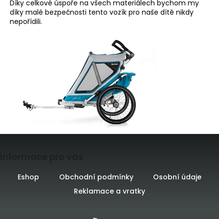
Díky celkové úspoře na všech materiálech bychom my
díky malé bezpečnosti tento vozík pro naše dítě nikdy
nepořídili.
Z
Informace pro vás
á
p
Eshop
Obchodní podmínky
Osobní údaje
Reklamace a vratky
a
t