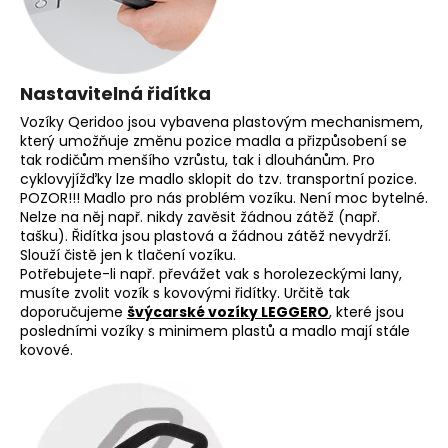
Nastavitelná řidítka
Vozíky Qeridoo jsou vybavena plastovým mechanismem,
který umožňuje změnu pozice madla a přizpůsobení se
tak rodičům menšího vzrůstu, tak i dlouhánům. Pro
cyklovyjížďky lze madlo sklopit do tzv. transportní pozice.
POZOR!!! Madlo pro nás problém vozíku. Není moc bytelné.
Nelze na něj např. nikdy zavěsit žádnou zátěž (např.
tašku). Řidítka jsou plastová a žádnou zátěž nevydrží.
Slouží čistě jen k tlačení vozíku.
Potřebujete-li např. převážet vak s horolezeckými lany,
musíte zvolit vozík s kovovými řidítky. Určitě tak
doporučujeme
švýcarské vozíky LEGGERO
, které jsou
posledními vozíky s minimem plastů a madlo mají stále
kovové.