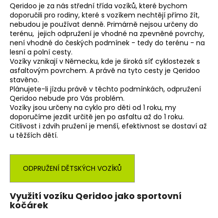
Qeridoo je za nás střední třída vozíků, které bychom
e
doporučili pro rodiny, které s vozíkem nechtějí přímo žít,
nebudou je používat denně. Primárně nejsou určeny do
t
terénu, jejich odpružení je vhodné na zpevněné povrchy,
není vhodné do českých podmínek - tedy do terénu - na
e
lesní a polní cesty.
Vozíky vznikají v Německu, kde je široká síť cyklostezek s
n
asfaltovým povrchem. A právě na tyto cesty je Qeridoo
a
stavěno.
Plánujete-li jízdu právě v těchto podmínkách, odpružení
j
Qeridoo nebude pro Vás problém.
Vozíky jsou určeny na cyklo pro děti od 1 roku, my
í
doporučíme jezdit určitě jen po asfaltu až do 1 roku.
Citlivost i zdvih pružení je menší, efektivnost se dostaví až
t
u těžších dětí.
?
ODPRUŽENÍ DĚTSKÝCH VOZÍKŮ
Využití vozíku Qeridoo jako sportovní
kočárek
HLEDAT