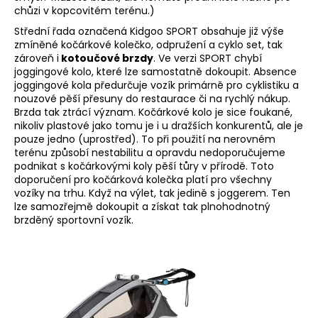
chůzi v kopcovitém terénu.)
Střední řada označená Kidgoo SPORT obsahuje již výše
zmíněné kočárkové kolečko, odpružení a cyklo set, tak
zároveň i
kotoučové brzdy
. Ve verzi SPORT chybí
joggingové kolo, které lze samostatně dokoupit. Absence
joggingové kola předurčuje vozík primárně pro cyklistiku a
nouzové pěší přesuny do restaurace či na rychlý nákup.
Brzda tak ztrácí význam. Kočárkové kolo je sice foukané,
nikoliv plastové jako tomu je i u dražších konkurentů, ale je
pouze jedno (uprostřed). To při použití na nerovném
terénu způsobí nestabilitu a opravdu nedoporučujeme
podnikat s kočárkovými koly pěší tůry v přírodě. Toto
doporučení pro kočárková kolečka platí pro všechny
vozíky na trhu. Když na výlet, tak jedině s joggerem. Ten
lze samozřejmě dokoupit a získat tak plnohodnotný
brzděný sportovní vozík.