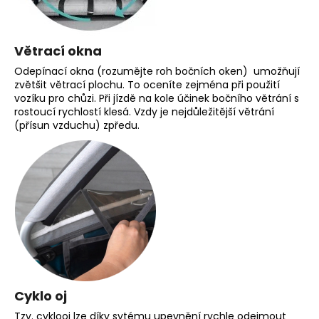
Větrací okna
Odepínací okna (rozumějte roh bočních oken) umožňují
zvětšit větrací plochu. To oceníte zejména při použití
vozíku pro chůzi. Při jízdě na kole účinek bočního větrání s
rostoucí rychlostí klesá. Vzdy je nejdůležitější větrání
(přísun vzduchu) zpředu.
Cyklo oj
Tzv. cyklooj lze díky sytému upevnění rychle odejmout