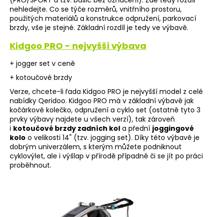
(PRO/SPORT a tzv. basic bez označení). Zde tedy rozdíl
nehledejte. Co se týče rozměrů, vnitřního prostoru,
použitých materiálů a konstrukce odpružení, parkovací
brzdy, vše je stejné. Základní rozdíl je tedy ve výbavě.
Kidgoo PRO - nejvyšší výbava
+ jogger set v ceně
+ kotoučové brzdy
Verze, chcete-li řada Kidgoo PRO je nejvyšší model z celé
nabídky Qeridoo. Kidgoo PRO má v základní výbavě jak
kočárkové kolečko, odpružení a cyklo set (ostatně tyto 3
prvky výbavy najdete u všech verzí), tak zároveň
i
kotoučové brzdy zadních kol
a přední
joggingové
kolo
o velikosti 14" (tzv. jogging set). Díky této výbavě je
dobrým univerzálem, s kterým můžete podniknout
cyklovýlet, ale i výšlap v přírodě případně či se jít po práci
proběhnout.