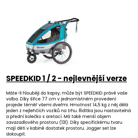
SPEEDKID 1 / 2 - nejlevnější verze
Máte-li hlouběji do kapsy, může být SPEEDKID právě vaše
volba. Díky šířce 77 cm v jednomístném provedení
projede téměř všemi dveřmi. Hmotnost 14,5 kg z něj dělá
jeden z nejlehčích vozíků na trhu. Řidítka jsou nastavitelná
a přední kolečko s aretací. Má také menší objem
zavazadlového prostoru (13l). Díky specifickému tvaru
mají děti v kabině dostatek prostoru. Jogger set lze
dokoupit.