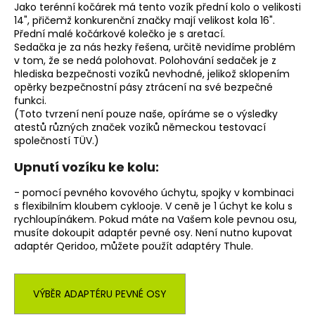
Jako terénní kočárek má tento vozík přední kolo o velikosti
14", přičemž konkurenční značky mají velikost kola 16".
Přední malé kočárkové kolečko je s aretací.
D
Sedačka je za nás hezky řešena, určitě nevidíme problém
o
v tom, že se nedá polohovat. Polohování sedaček je z
p
hlediska bezpečnosti vozíků nevhodné, jelikož sklopením
o
opěrky bezpečnostní pásy ztrácení na své bezpečné
r
funkci.
u
(Toto tvrzení není pouze naše, opíráme se o výsledky
č
atestů různých značek vozíků německou testovací
u
společností TÜV.)
j
e
Upnutí vozíku ke kolu:
m
e
- pomocí pevného kovového úchytu, spojky v kombinaci
s flexibilním kloubem cyklooje. V ceně je 1 úchyt ke kolu s
rychloupínákem. Pokud máte na Vašem kole pevnou osu,
musíte dokoupit adaptér pevné osy. Není nutno kupovat
adaptér Qeridoo, můžete použít adaptéry Thule.
VÝBĚR ADAPTÉRU PEVNÉ OSY