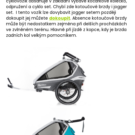
cyklovozík obsahuje v základní výbavě kočárkové kolečko,
odpružení a cyklo set. Chybí zde kotoučové brzdy i jogger
set. I tento vozík lze dovybavit jogger setem později
dokoupit jej můžete
dokoupit
. Absence kotoučové brzdy
může být nedostatkem zejména při delších procházkách
ve zvlněném terénu. Hlavně při jízdě z kopce, kdy je brzda
zadních kol velkým pomocníkem.