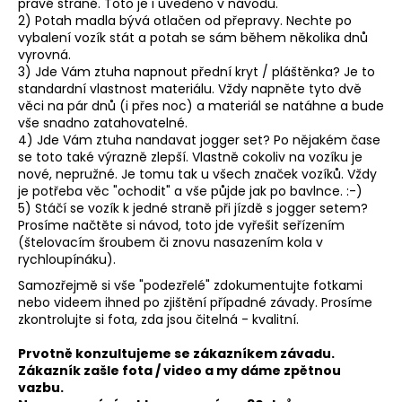
pravé straně. Toto je i uvedeno v návodu.
e
2) Potah madla bývá otlačen od přepravy. Nechte po
vybalení vozík stát a potah se sám během několika dnů
t
vyrovná.
3) Jde Vám ztuha napnout přední kryt / pláštěnka? Je to
e
standardní vlastnost materiálu. Vždy napněte tyto dvě
věci na pár dnů (i přes noc) a materiál se natáhne a bude
n
vše snadno zatahovatelné.
4) Jde Vám ztuha nandavat jogger set? Po nějakém čase
a
se toto také výrazně zlepší. Vlastně cokoliv na vozíku je
nové, nepružné. Je tomu tak u všech značek vozíků. Vždy
j
je potřeba věc "ochodit" a vše půjde jak po bavlnce. :-)
5) Stáčí se vozík k jedné straně při jízdě s jogger setem?
í
Prosíme načtěte si návod, toto jde vyřešit seřízením
(štelovacím šroubem či znovu nasazením kola v
t
rychloupínáku).
?
Samozřejmě si vše "podezřelé" zdokumentujte fotkami
nebo videem ihned po zjištění případné závady. Prosíme
zkontrolujte si fota, zda jsou čitelná - kvalitní.
Prvotně konzultujeme se zákazníkem závadu.
Zákazník zašle fota / video a my dáme zpětnou
HLEDAT
vazbu.