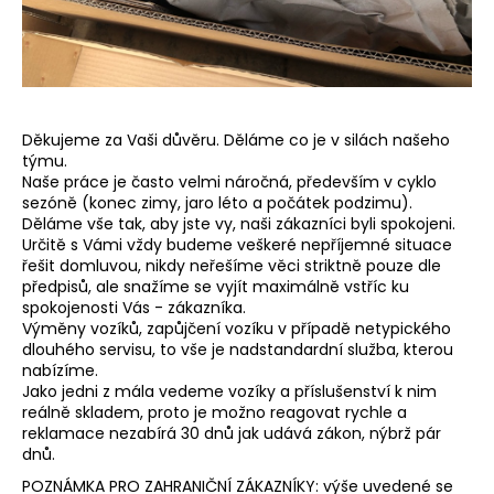
Děkujeme za Vaši důvěru. Děláme co je v silách našeho
týmu.
Naše práce je často velmi náročná, především v cyklo
sezóně (konec zimy, jaro léto a počátek podzimu).
Děláme vše tak, aby jste vy, naši zákazníci byli spokojeni.
Určitě s Vámi vždy budeme veškeré nepříjemné situace
řešit domluvou, nikdy neřešíme věci striktně pouze dle
předpisů, ale snažíme se vyjít maximálně vstříc ku
spokojenosti Vás - zákazníka.
Výměny vozíků, zapůjčení vozíku v případě netypického
dlouhého servisu, to vše je nadstandardní služba, kterou
nabízíme.
Jako jedni z mála vedeme vozíky a příslušenství k nim
reálně skladem, proto je možno reagovat rychle a
reklamace nezabírá 30 dnů jak udává zákon, nýbrž pár
dnů.
POZNÁMKA PRO ZAHRANIČNÍ ZÁKAZNÍKY: výše uvedené se