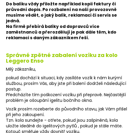
Do balíku vždy přiložte například kopii faktury či
průvodní dopis. Po rozbalení na naší provozovně
musíme vědět, o jaký balík, reklamaci či servis se
jedná.
Na firmě přebírá balíky od dopravců více
zaměstnanců a přerozdělují je pak dále těm, kdo
reklamaci s daným zákazníkem řeší.
Správné zpětné zabalení vozíku za kolo
Leggero Enso
Milý zákazníku,
pokud dochází k situaci, kdy zasíláte vozík k nám kurýrní
službou, prosím Vás, aby jste při balení dodrželi následující
postup.
Předcházíte tím poškození vozíku při přepravě. Nejčastější
problém je ošoupání igelitu bočního okna.
Vozík prosím rozeberte do původního stavu, jak Vám přišel
při jeho zakoupení.
Tzn. kola sundejte - otřete, pokud jsou zašpiněná, kola
uložte ideálně do igelitových pytlů , pokud je stále máte.
Kotouč směřuje vždy dovnitř vozíku.