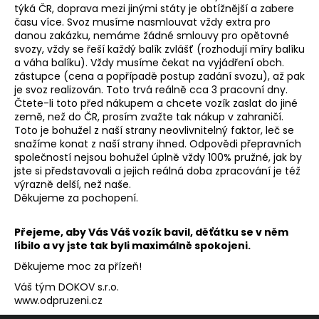
týká ČR, doprava mezi jinými státy je obtížnější a zabere
času více. Svoz musíme nasmlouvat vždy extra pro
danou zakázku, nemáme žádné smlouvy pro opětovné
svozy, vždy se řeší každý balík zvlášť (rozhodují míry balíku
a váha balíku). Vždy musíme čekat na vyjádření obch.
zástupce (cena a popřípadě postup zadání svozu), až pak
je svoz realizován. Toto trvá reálně cca 3 pracovní dny.
Čtete-li toto před nákupem a chcete vozík zaslat do jiné
země, než do ČR, prosím zvažte tak nákup v zahraničí.
Toto je bohužel z naší strany neovlivnitelný faktor, leč se
snažíme konat z naší strany ihned. Odpovědi přepravních
společností nejsou bohužel úplně vždy 100% pružné, jak by
jste si představovali a jejich reálná doba zpracování je též
výrazně delší, než naše.
Děkujeme za pochopení.
Přejeme, aby Vás Váš vozík bavil, děťátku se v něm
líbilo a vy jste tak byli maximálně spokojeni.
Děkujeme moc za přízeň!
Váš tým DOKOV s.r.o.
www.odpruzeni.cz