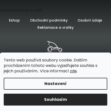
Z
Informace pro vás
á
p
Eshop
Obchodní podmínky
Osobní údaje
Reklamace a vratky
a
t
í
Tento web používá soubory cookie. Dalším
procházením tohoto webu vyjadřujete souhlas s
jejich používáním.. Více informací
zde
.
Vytvořilo
na platformě
Nastavení
Vytvořil Shoptet
Souhlasím
Copyright 2026
Odpružení - specialista na přepravu
6.-.11.8. OMEZENÝ PROVOZ. TireVelo odesíláme bez omezení každý
dětí a psů
. Všechna práva vyhrazena.
den.