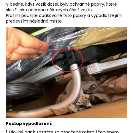
V bedně, když vozík došel, byly ochranné papíry, které
slouží jako ochrana některých částí vozíku.
Prosím použijte opakovaně tyto papíry a vypodložte jimi
především následná místo:
Postup vypodložení:
1. Dlouhý papír zastrčte za označené místo (červeným