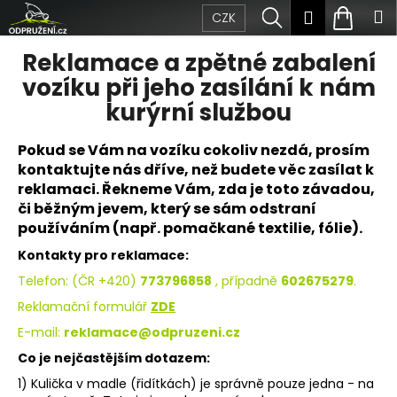
Přejít
K
Hledat
Nákup
M
Přihlášen
CZK
na
obsah
o
Zpět
Zpět
košík
Reklamace a zpětné zabalení
š
vozíku při jeho zasílání k nám
C
í
kurýrní službou
o
k
Pokud se Vám na vozíku cokoliv nezdá, prosím
p
kontaktujte nás dříve, než budete věc zasílat k
reklamaci. Řekneme Vám, zda je toto závadou,
o
či běžným jevem, který se sám odstraní
t
používáním (např. pomačkané textilie, fólie).
Kontakty pro reklamace:
ř
Telefon: (ČR +420)
773796858
, případně
602675279
.
e
Reklamační formulář
ZDE
b
E-mail:
reklamace@odpruzeni.cz
u
Co je nejčastějším dotazem:
j
1) Kulička v madle (řidítkách) je správně pouze jedna - na