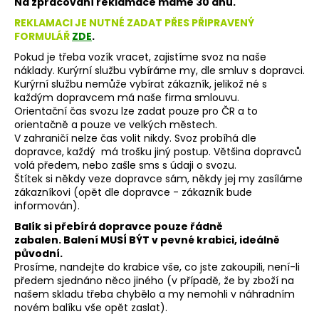
Na zpracování reklamace máme 30 dnů.
REKLAMACI JE NUTNÉ ZADAT PŘES PŘIPRAVENÝ
FORMULÁŘ
ZDE
.
D
o
Pokud je třeba vozík vracet, zajistíme svoz na naše
p
náklady. Kurýrní službu vybíráme my, dle smluv s dopravci.
o
Kurýrní službu nemůže vybírat zákazník, jelikož né s
r
každým dopravcem má naše firma smlouvu.
u
Orientační čas svozu lze zadat pouze pro ČR a to
č
orientačně a pouze ve velkých městech.
u
V zahraničí nelze čas volit nikdy. Svoz probíhá dle
j
dopravce, každý má trošku jiný postup. Většina dopravců
e
volá předem, nebo zašle sms s údaji o svozu.
m
Štítek si někdy veze dopravce sám, někdy jej my zasíláme
e
zákazníkovi (opět dle dopravce - zákazník bude
informován).
Balík si přebírá dopravce pouze řádně
zabalen. Balení MUSÍ BÝT v pevné krabici, ideálně
původní.
Prosíme, nandejte do krabice vše, co jste zakoupili, není-li
předem sjednáno něco jiného (v případě, že by zboží na
našem skladu třeba chybělo a my nemohli v náhradním
novém balíku vše opět zaslat).