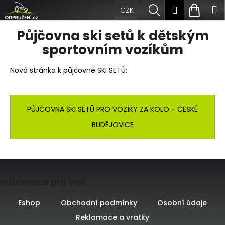
Přejít
K
Hledat
Nákup
M
Přihlášen
CZK
na
obsah
o
Zpět
Zpět
košík
Půjčovna ski setů k dětským
š
sportovním vozíkům
C
í
Nová stránka k půjčovně SKI SETŮ:
o
k
p
o
PŮJČOVNA SKI SETŮ PRO VOZÍKY ZA KOLO - ČESKÉ
BUDĚJOVICE
t
ř
e
Z
Informace pro vás
b
á
u
p
Eshop
Obchodní podmínky
Osobní údaje
j
Reklamace a vratky
a