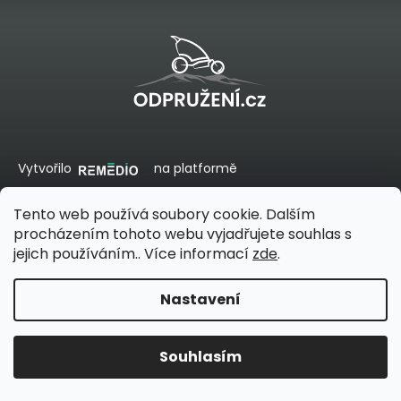
e
t
t
í
e
n
a
Vytvořilo
na platformě
j
í
Tento web používá soubory cookie. Dalším
Vytvořil Shoptet
procházením tohoto webu vyjadřujete souhlas s
t
jejich používáním.. Více informací
zde
.
Copyright 2026
Odpružení - specialista na přepravu
dětí a psů
. Všechna práva vyhrazena.
?
Nastavení
Souhlasím
6.-.11.8. OMEZENÝ PROVOZ. TireVelo odesíláme bez omezení každý
HLEDAT
den.