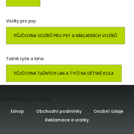
e
t
Vozíky pro psy:
e
PŮJČOVNA VOZÍKŮ PRO PSY A NÁKLADNÍCH VOZÍKŮ
n
a
Tažné tyče a lana:
j
í
PŮJČOVNA TAŽNÝCH LAN A TYČÍ NA DĚTSKÉ KOLA
t
Z
?
Informace pro vás
á
p
Eshop
Obchodní podmínky
Osobní údaje
Reklamace a vratky
a
HLEDAT
t