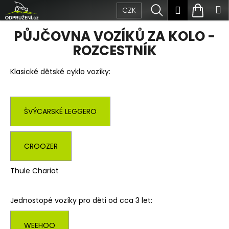
Přejít
K
Hledat
Nákup
M
Přihlášen
CZK
na
obsah
o
Zpět
Zpět
košík
PŮJČOVNA VOZÍKŮ ZA KOLO -
š
ROZCESTNÍK
C
í
Klasické dětské cyklo vozíky:
o
k
p
o
ŠVÝCARSKÉ LEGGERO
t
CROOZER
ř
e
Thule Chariot
b
Jednostopé vozíky pro děti od cca 3 let:
u
j
WEEHOO