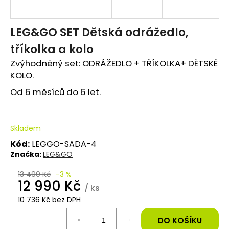
e
t
LEG&GO SET Dětská odrážedlo,
tříkolka a kolo
e
Zvýhodněný set: ODRÁŽEDLO + TŘÍKOLKA+ DĚTSKÉ
n
KOLO.
a
Od 6 měsíců do 6 let.
j
í
Skladem
t
Kód:
LEGGO-SADA-4
Značka:
LEG&GO
?
13 490 Kč
–3 %
12 990 Kč
/ ks
10 736 Kč bez DPH
Měrná
HLEDAT
cena:
DO KOŠÍKU