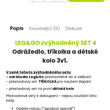
D
o
p
Popis
o
Související (6)
Diskuze
r
u
LEG&GO zvýhodněný SET 4
č
u
Odrážedlo, tříkolka a dětské
j
e
kolo 3v1.
m
e
V ceně tohoto zvýhodněného setu
:
- odrážedlo Leg&Go
přestavitelné do 4 velikostí.
- přestavbový set:
TŘÍKOLKA
pro naučení šlapání
- přestavbový set na první
dětské kolo
Přestavbové sety k dokoupení - nejsou součástí této
sady:
Opěrka nohou
("sjezdový speciál")