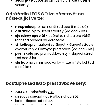
Sedlo je ve výšce 25 cm až 47 cm dle složené
varianty.
Odrážedlo LEG&GO lze přestavět na
následující verze:
houpačka
pro nejmenší (od cca 6 měsíců)
odrážedlo
pro učení stability (od cca 2 let)
sjezdový speciál
- opěrátko nohou pro větší
radost a pohodlí na odrážedle
tříkolka
pro naučení se šlapat - šlapací střed s
dvěma koly a úložným prostorem (od cca 2 let)
první kolo
pro první cyklovýlety - šlapací střed
(od cca 3 let)
ski bob
na zimní radovánky - lyže místo kol (od
cca 2 let)
Dostupné LEG&GO přestavbové sety:
ZÁKLAD - odrážedlo
ZDE
sjezdový speciál - opěrátko nohou
ZDE
kolo - šlapací střed
ZDE