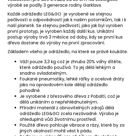
výrobě se podíly 3 generace rodiny Garklavs.
Každé odrážedlo LEG&GO je vyrobené se stejnou
pečlivostí a odpovědností jak k našim potomkům, tak i k
naší planetě. Se stejnou pečlivostí, jako jak byl vyroben
první prototyp, je vyroben každý další kus. Unikátní
postup výroby trvá 3 měsíce od doby, kdy se první kus
dřeva dostane do výroby na první zpracování.
Základem všeho je odrážedlo, na které se právě koukáte.
Váží pouze 3,3 kg což je zhruba 20% váhy dítěte,
které odrážedlo používá. To jej dělá lehkým a
snadno ovladatelným.
Foukané pneumatiky, lehké ráfky a ocelové dráty
jako na opravdovém kole dělají odrážedlo
pohodlné
Je vyrobené z březového dřeva z Pobaltí, což je
dělá unikáním a nepřehlédnutelným.
Přírodní materiál z obnovitelných zdrojů dělá
odrážedlo LEG&GO zcela nezávadné. Výroba je
ohleduplná vůči životnímu prostředí.
Použité dřevo pohlcuje vibrace a rázy, které by za
jiných okolností mohli vést k pádu.