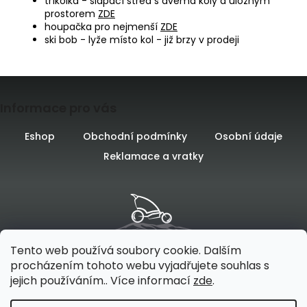
tříkolka - šlapací střed s dvěma koly a úložným
prostorem
ZDE
houpačka pro nejmenší
ZDE
ski bob - lyže místo kol - již brzy v prodeji
Z
Informace pro vás
á
p
Eshop
Obchodní podmínky
Osobní údaje
Reklamace a vratky
a
t
í
Tento web používá soubory cookie. Dalším
procházením tohoto webu vyjadřujete souhlas s
jejich používáním.. Více informací
zde
.
Vytvořilo
na platformě