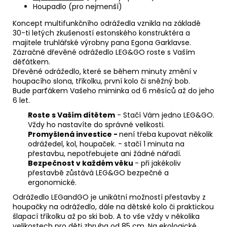
Houpadlo (pro nejmenší)
Koncept multifunkčního odrážedla vznikla na základě
30-ti letých zkušeností estonského konstruktéra a
majitele truhlářské výrobny pana Egona Garklavse.
Zázračné dřevěné odrážedlo LEG&GO roste s Vaším
děťátkem.
Dřevěné odrážedlo, které se během minuty změní v
houpacího slona, tříkolku, první kolo či sněžný bob.
Bude parťákem Vašeho miminka od 6 měsíců až do jeho
6 let.
Roste s Vaším dítětem
- Stačí Vám jedno LEG&GO.
Vždy ho nastavíte do správné velikosti.
Promyšlená investice -
není třeba kupovat několik
odrážedel, kol, houpaček. - stačí 1 minuta na
přestavbu, nepotřebujete ani žádné nářadí.
Bezpečnost v každém věku
- při jakékoliv
přestavbě zůstává LEG&GO bezpečné a
ergonomické.
Odrážedlo LEGandGO je unikátní možností přestavby z
houpačky na odrážedlo, dále na dětské kolo či praktickou
šlapací tříkolku až po ski bob. A to vše vždy v několika
velikostech pro děti zhruba od 85 cm. Na ekologické