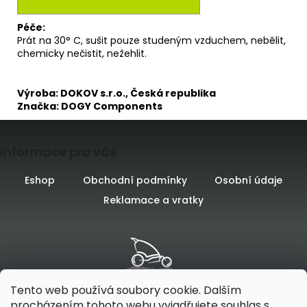
Péče:
Prát na 30° C, sušit pouze studeným vzduchem, nebělit,
chemicky nečistit, nežehlit.
Výroba: DOKOV s.r.o., Česká republika
Značka: DOGY Components
Z
Informace pro vás
á
p
Eshop
Obchodní podmínky
Osobní údaje
Reklamace a vratky
a
t
í
Tento web používá soubory cookie. Dalším
procházením tohoto webu vyjadřujete souhlas s