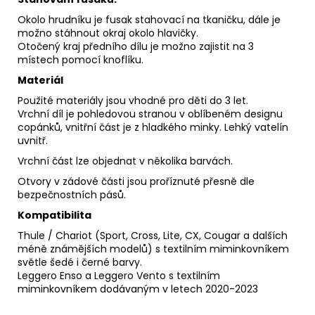
Okolo hrudníku je fusak stahovací na tkaničku, dále je
možno stáhnout okraj okolo hlavičky.
Otočený kraj předního dílu je možno zajistit na 3
místech pomocí knoflíku.
Materiál
Použité materiály jsou vhodné pro děti do 3 let.
Vrchní díl je pohledovou stranou v oblíbeném designu
copánků, vnitřní část je z hladkého minky. Lehký vatelín
uvnitř.
Vrchní část lze objednat v několika barvách.
Otvory v zádové části jsou proříznuté přesně dle
bezpečnostních pásů.
Kompatibilita
Thule / Chariot (Sport, Cross, Lite, CX, Cougar a dalších
méně známějších modelů) s textilním miminkovníkem
světle šedé i černé barvy.
Leggero Enso a Leggero Vento s textilním
miminkovníkem dodávaným v letech 2020-2023