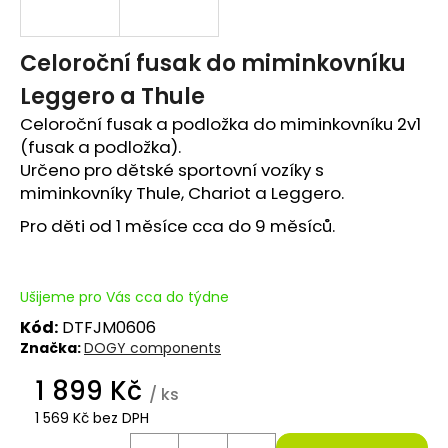
e
t
Celoroční fusak do miminkovníku
Leggero a Thule
e
Celoroční fusak a podložka do miminkovníku 2v1
n
(fusak a podložka).
a
Určeno pro dětské sportovní vozíky s
miminkovníky Thule, Chariot a Leggero.
j
Pro děti od 1 měsíce cca do 9 měsíců.
í
t
Ušijeme pro Vás cca do týdne
?
Kód:
DTFJM0606
Značka:
DOGY components
1 899 Kč
/ ks
1 569 Kč bez DPH
HLEDAT
Měrná