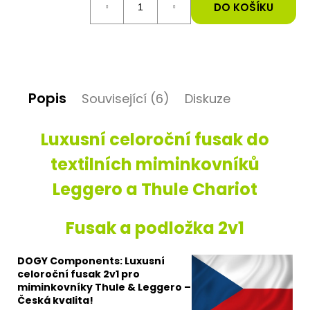
cena:
DO KOŠÍKU
D
o
p
o
r
Popis
Související (6)
Diskuze
u
č
u
Luxusní celoroční fusak do
j
e
textilních miminkovníků
m
e
Leggero a Thule Chariot
Fusak a podložka 2v1
DOGY Components: Luxusní
celoroční fusak 2v1 pro
miminkovníky Thule & Leggero –
Česká kvalita!