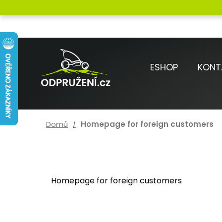
Přejít
K
na
o
Zpět
Zpět
obsah
do
do
š
obchodu
obchodu
í
ESHOP
KONT
k
Domů
Homepage for foreign customers
Homepage for foreign customers