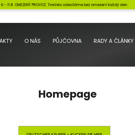
6.-.11.8. OMEZENÝ PROVOZ. TireVelo odesíláme bez omezení každý den.
Co potřebujete najít?
AKTY
O NÁS
PŮJČOVNA
RADY A ČLÁNKY
HLEDAT
Doporučujeme
Homepage
DEUTSCHER KÄUFER - KLICKEN SIE HIER