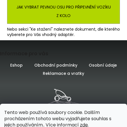
JAK VYBRAT PEVNOU OSU PRO PŘIPEVNĚNÍ VOZÍKU
Z KOLO
Nebo sekci "Ke stažení" naleznete dokument, dle kterého
vyberete pro Vás vhodný adaptér.
Z
Informace pro vás
á
p
Eshop
Obchodní podmínky
Osobní údaje
Reklamace a vratky
a
t
í
Tento web používá soubory cookie. Dalším
procházením tohoto webu vyjadřujete souhlas s
jejich používáním.. Více informací
zde
.