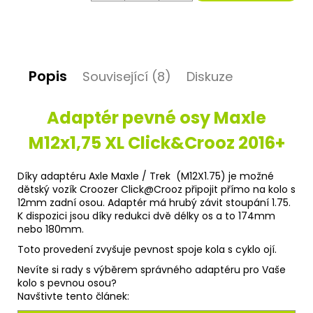
D
o
p
Popis
Související (8)
Diskuze
o
r
u
Adaptér pevné osy Maxle
č
u
M12x1,75 XL Click&Crooz 2016+
j
e
m
Díky adaptéru Axle Maxle / Trek (M12X1.75) je možné
e
dětský vozík Croozer Click@Crooz připojit přímo na kolo s
12mm zadní osou. Adaptér má hrubý závit stoupání 1.75.
K dispozici jsou díky redukci dvě délky os a to 174mm
nebo 180mm.
Toto provedení zvyšuje pevnost spoje kola s cyklo ojí.
Nevíte si rady s výběrem správného adaptéru pro Vaše
kolo s pevnou osou?
Navštivte tento článek: