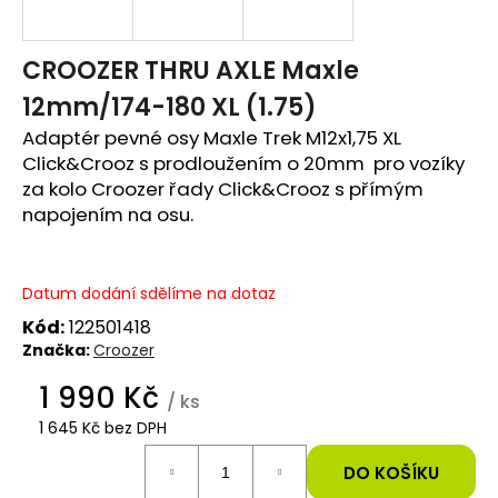
e
t
CROOZER THRU AXLE Maxle
12mm/174-180 XL (1.75)
e
Adaptér pevné osy Maxle Trek M12x1,75 XL
n
Click&Crooz s prodloužením o 20mm pro vozíky
a
za kolo Croozer řady Click&Crooz s přímým
napojením na osu.
j
í
Datum dodání sdělíme na dotaz
t
Kód:
122501418
?
Značka:
Croozer
1 990 Kč
/ ks
1 645 Kč bez DPH
Měrná
HLEDAT
cena:
DO KOŠÍKU