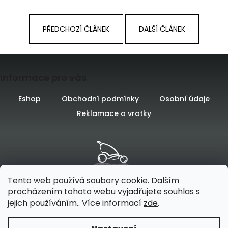
PŘEDCHOZÍ ČLÁNEK
DALŠÍ ČLÁNEK
Z
Informace pro vás
á
p
Eshop
Obchodní podmínky
Osobní údaje
Reklamace a vratky
a
t
í
Tento web používá soubory cookie. Dalším
procházením tohoto webu vyjadřujete souhlas s
jejich používáním.. Více informací
zde
.
Vytvořilo
na platformě