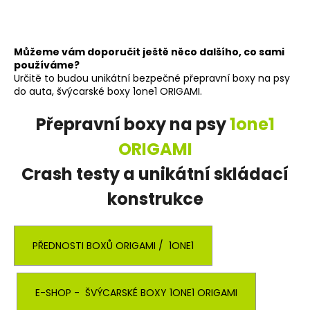
Můžeme vám doporučit ještě něco dalšího, co sami
používáme?
Určitě to budou unikátní bezpečné přepravní boxy na psy
do auta, švýcarské boxy 1one1 ORIGAMI.
Přepravní boxy na psy
1one1
ORIGAMI
Crash testy a unikátní skládací
konstrukce
PŘEDNOSTI BOXŮ ORIGAMI / 1ONE1
E-SHOP - ŠVÝCARSKÉ BOXY 1ONE1 ORIGAMI