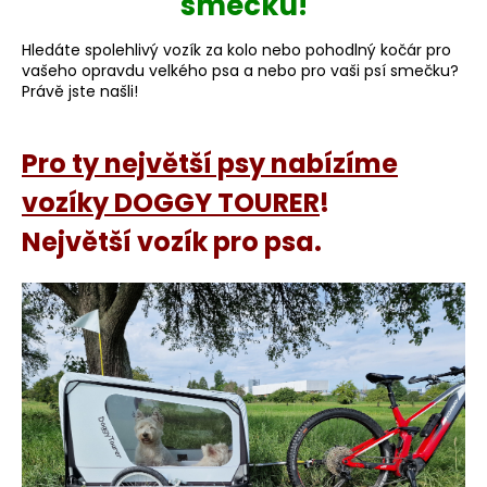
smečku!
e
Hledáte spolehlivý vozík za kolo nebo pohodlný kočár pro
t
vašeho opravdu velkého psa a nebo pro vaši psí smečku?
Právě jste našli!
e
n
Pro ty největší psy nabízíme
a
vozíky DOGGY TOURER
!
j
Největší vozík pro psa.
í
t
?
HLEDAT