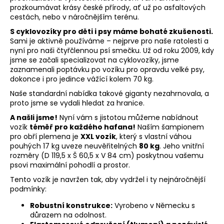
prozkoumávat krásy české přírody, ať už po asfaltových
cestách, nebo v náročnějším terénu.
S cyklovozíky pro děti i psy máme bohaté zkušenosti.
Sami je aktivně používáme – nejprve pro naše ratolesti a
nyní pro naši čtyřčlennou psí smečku. Už od roku 2009, kdy
jsme se začali specializovat na cyklovozíky, jsme
zaznamenali poptávku po vozíku pro opravdu velké psy,
dokonce i pro jedince vážící kolem 70 kg.
Naše standardní nabídka takové giganty nezahrnovala, a
proto jsme se vydali hledat za hranice.
A našli jsme!
Nyní vám s jistotou můžeme nabídnout
vozík
téměř pro každého hafana!
Naším šampionem
pro obří plemena je
XXL vozík
, který s vlastní váhou
pouhých 17 kg uveze neuvěřitelných
80 kg
. Jeho vnitřní
rozměry (D 119,5 x Š 60,5 x V 84 cm) poskytnou vašemu
psovi maximální pohodlí a prostor.
Tento vozík je navržen tak, aby vydržel i ty nejnáročnější
podmínky:
Robustní konstrukce:
Vyrobeno v Německu s
důrazem na odolnost.