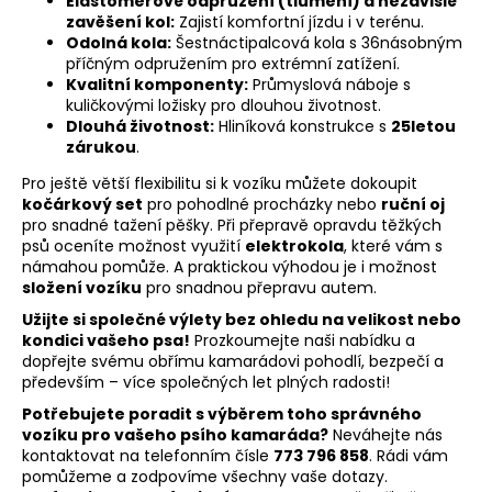
Elastomerové odpružení (tlumení) a nezávislé
zavěšení kol:
Zajistí komfortní jízdu i v terénu.
Odolná kola:
Šestnáctipalcová kola s 36násobným
příčným odpružením pro extrémní zatížení.
Kvalitní komponenty:
Průmyslová náboje s
kuličkovými ložisky pro dlouhou životnost.
Dlouhá životnost:
Hliníková konstrukce s
25letou
zárukou
.
Pro ještě větší flexibilitu si k vozíku můžete dokoupit
kočárkový set
pro pohodlné procházky nebo
ruční oj
pro snadné tažení pěšky. Při přepravě opravdu těžkých
psů oceníte možnost využití
elektrokola
, které vám s
námahou pomůže. A praktickou výhodou je i možnost
složení vozíku
pro snadnou přepravu autem.
Užijte si společné výlety bez ohledu na velikost nebo
kondici vašeho psa!
Prozkoumejte naši nabídku a
dopřejte svému obřímu kamarádovi pohodlí, bezpečí a
především – více společných let plných radosti!
Potřebujete poradit s výběrem toho správného
vozíku pro vašeho psího kamaráda?
Neváhejte nás
kontaktovat na telefonním čísle
773 796 858
. Rádi vám
pomůžeme a zodpovíme všechny vaše dotazy.