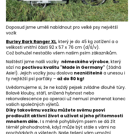
D
o
Doposud jsme uměli nabídnout pro velké psy největší
p
vozík
o
r
Burley Bark Ranger XL
, který je do 45 kg zatížení a o
u
velikosti vnitřní části
92 x 57 x 76 cm (d/š/v).
č
Což bohužel nestačilo všem našim psím zákazníkům.
u
Naštěstí jsme našli vozíky
německého výrobce
, který
j
sází na
poctivou kvalitu "Made in Germany"
(žádná
e
Asie!). Jejich vozíky jsou doslova
nezničitelné
a unesou i
m
ty nejtěžší psí parťáky –
až do 80 kg!
e
Uvědomujeme si, že ne každý pejsek zvládne dlouhé túry.
Bolavé klouby, stáří, snížená hybnost nebo
rekonvalescence po operaci už nemusí znamenat konec
vašich společných výletů.
Díky takovému vozíku můžete svému psovi
prodloužit aktivní život a užívat si jeho přítomnosti
mnohem déle.
I s méně pohyblivým psem se dá žít
téměř plnohodnotně, když může být stále s vámi na
procházkách a výletech. Naše řešení vám umožní