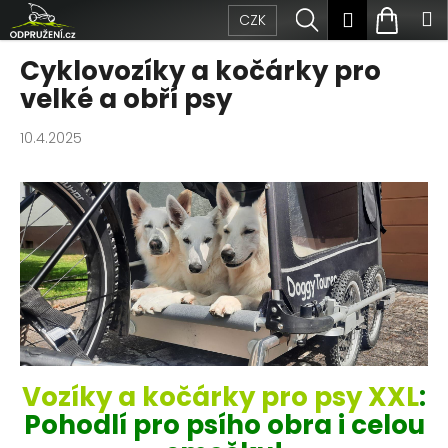
Přejít
K
Hledat
Nákup
M
Přihlášen
CZK
na
obsah
o
Zpět
Zpět
košík
Cyklovozíky a kočárky pro
š
velké a obří psy
C
í
10.4.2025
o
k
p
o
t
ř
e
b
Vozíky a kočárky pro psy XXL
:
u
Pohodlí pro psího obra i celou
j