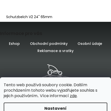
D
Schutzbelch V2 24" 65mm
o
p
Z
o
r
Informace pro vás
á
u
č
p
Eshop
Obchodní podmínky
Osobní údaje
u
Reklamace a vratky
a
j
e
t
m
e
í
Tento web používá soubory cookie. Dalším
procházením tohoto webu vyjadřujete souhlas s
jejich používáním.. Více informací
zde
.
Vytvořilo
na platformě
Nastavení