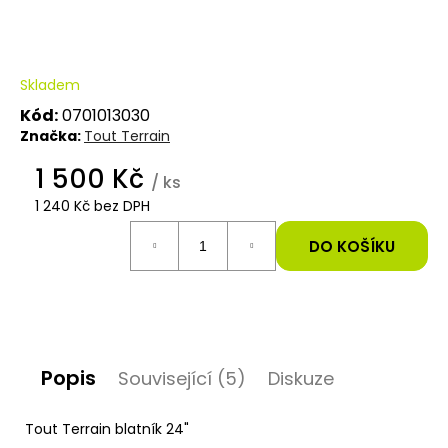
e
t
Skladem
e
Kód:
0701013030
n
Značka:
Tout Terrain
a
1 500 Kč
/ ks
j
1 240 Kč bez DPH
Měrná
í
cena:
DO KOŠÍKU
t
?
Popis
Související (5)
Diskuze
HLEDAT
Tout Terrain blatník 24"