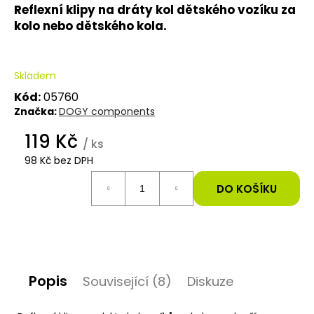
Reflexní klipy na dráty kol dětského vozíku za
e
kolo nebo dětského kola.
t
e
Skladem
n
Kód:
05760
Značka:
DOGY components
a
119 Kč
j
/ ks
98 Kč bez DPH
í
Měrná
cena:
DO KOŠÍKU
t
?
Popis
Související (8)
Diskuze
HLEDAT