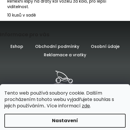
Reflexní klipy na dráty kol vozíků za kolo, pro lepší
viditelnost.
10 kusů v sadě
D
o
Z
p
o
Informace pro vás
á
r
u
p
Eshop
Obchodní podmínky
Osobní údaje
č
u
Reklamace a vratky
a
j
t
e
m
í
e
Tento web používá soubory cookie. Dalším
procházením tohoto webu vyjadřujete souhlas s
jejich používáním.. Více informací
zde
.
Vytvořilo
na platformě
Nastavení