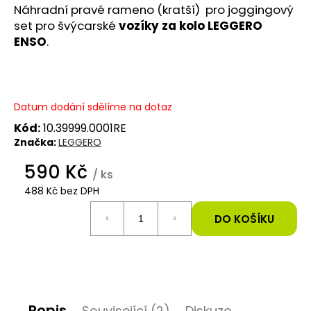
Náhradní pravé rameno (kratší) pro joggingový
e
set pro švýcarské
vozíky za kolo LEGGERO
t
ENSO
.
e
n
Datum dodání sdělíme na dotaz
a
Kód:
10.39999.0001RE
j
Značka:
LEGGERO
í
590 Kč
/ ks
t
488 Kč bez DPH
Měrná
?
cena:
DO KOŠÍKU
HLEDAT
Popis
Související (2)
Diskuze