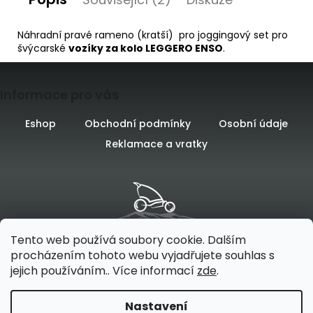
Náhradní pravé rameno (kratší) pro joggingový set pro
D
švýcarské
vozíky za kolo LEGGERO ENSO
.
o
p
Z
o
r
Informace pro vás
á
u
č
p
Eshop
Obchodní podmínky
Osobní údaje
u
Reklamace a vratky
a
j
e
t
m
e
í
Tento web používá soubory cookie. Dalším
procházením tohoto webu vyjadřujete souhlas s
jejich používáním.. Více informací
zde
.
Vytvořilo
na platformě
Nastavení