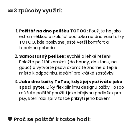
🛌 3 způsoby využití:
Polštář na dno pelíšku TOTOO:
Použijte ho jako
extra měkkou a izolující podložku na dno vaší tašky
TOTOO, kde poskytne ještě větší komfort a
tepelnou pohodu.
Samostatný pelíšek:
Rychlé a lehké řešení!
Položte polštář kamkoli (do boudy, do stanu, na
gauč) a vytvořte psovi okamžitě známé a teplé
místo k odpočinku. Ideální pro krátké zastávky.
Jako dno tašky ToToo, když jej využíváte jako
spací pytel.
Díky flexibilnímu designu tačky ToToo
můžete polštář použít i jako hřejivou podložku pro
psy, kteří rádi spí v tašce přikrytí jeho bokem.
💖 Proč se polštář k tašce hodí: