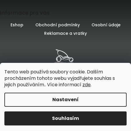
Z
Informace pro vás
á
p
Eshop
Obchodní podmínky
Osobní údaje
Reklamace a vratky
a
t
í
Tento web používá soubory cookie. Dalším
procházením tohoto webu vyjadřujete souhlas s
jejich používáním.. Více informací
zde
.
Vytvořilo
na platformě
Nastavení
Vytvořil Shoptet
Souhlasím
Copyright 2026
Odpružení - specialista na přepravu
6.-.11.8. OMEZENÝ PROVOZ. TireVelo odesíláme bez omezení každý
dětí a psů
. Všechna práva vyhrazena.
den.