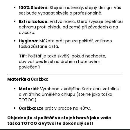
100% Sladění:
Stejné materiály, stejný design. Váš
set bude vypadat skvěle a profesionálně.
Extra Izolace:
Vrstva navíc, která zvyšuje tepelnou
ochranu proti chladu od země při závodech a na
cvičáku.
Hygiena:
Můžete prát pouze polštář, zatímco
taška zůstane čistá.
TIP:
Polštář je také skvělý, pokud nechcete,
aby váš pes ležel na drahém hotelovém
povlečení!
Materiál a Údržba:
Materiál:
Vyrobeno z vnějšího Kortexinu, vatelínu
a vnitřního umělého chlupu (stejně jako taška
TOTOO).
Údržba:
Lze prát v pračce na 40°C.
Objednejte si polštář ve stejné barvě jako vaše
taška TOTOO a vytvořte dokonalý set!