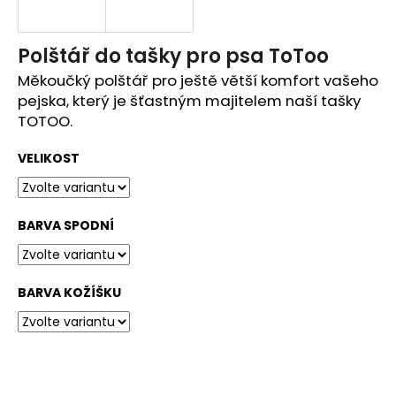
e
t
Polštář do tašky pro psa ToToo
Měkoučký polštář pro ještě větší komfort vašeho
e
pejska, který je šťastným majitelem naší tašky
n
TOTOO.
a
VELIKOST
j
í
BARVA SPODNÍ
t
?
BARVA KOŽÍŠKU
HLEDAT