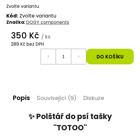
Zvolte variantu
Kód:
Zvolte variantu
D
Značka:
DOGY components
o
p
350 Kč
o
/ ks
r
289 Kč bez DPH
u
Měrná
č
cena:
DO KOŠÍKU
u
j
e
m
e
Popis
Související (9)
Diskuze
✨ Polštář do psí tašky
"TOTOO"