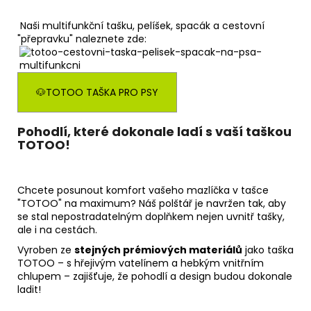
Naši multifunkční tašku, pelíšek, spacák a cestovní
"přepravku" naleznete zde:
🐶TOTOO TAŠKA PRO PSY
Pohodlí, které dokonale ladí s vaší taškou
TOTOO!
Chcete posunout komfort vašeho mazlíčka v tašce
"TOTOO" na maximum? Náš polštář je navržen tak, aby
se stal nepostradatelným doplňkem nejen uvnitř tašky,
ale i na cestách.
Vyroben ze
stejných prémiových materiálů
jako taška
TOTOO – s hřejivým vatelínem a hebkým vnitřním
chlupem – zajišťuje, že pohodlí a design budou dokonale
ladit!