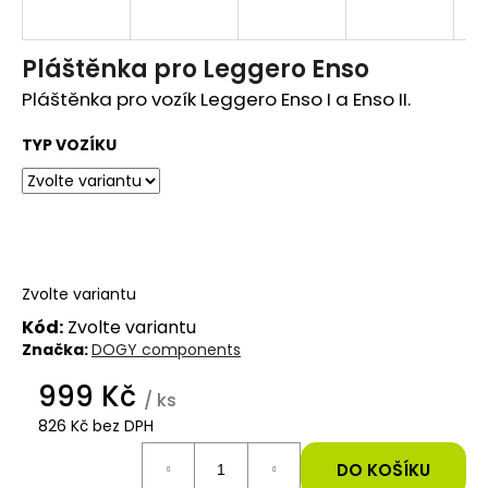
e
t
Pláštěnka pro Leggero Enso
Pláštěnka pro vozík Leggero Enso I a Enso II.
e
n
TYP VOZÍKU
a
j
í
Zvolte variantu
t
Kód:
Zvolte variantu
?
Značka:
DOGY components
999 Kč
/ ks
826 Kč bez DPH
Měrná
HLEDAT
cena:
DO KOŠÍKU