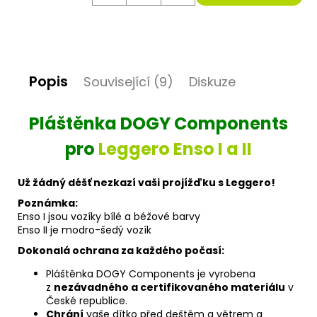
D
o
p
Popis
o
Související (9)
Diskuze
r
u
Pláštěnka DOGY Components
č
u
pro
Leggero Enso I a II
j
e
m
Už žádný déšť nezkazí vaši projížďku s Leggero!
e
Poznámka:
Enso I jsou vozíky bílé a béžové barvy
Enso II je modro-šedý vozík
Dokonalá ochrana za každého počasí:
Pláštěnka DOGY Components je vyrobena
z
nezávadného a certifikovaného materiálu
v
České republice.
Chrání
vaše dítko před deštěm a větrem a