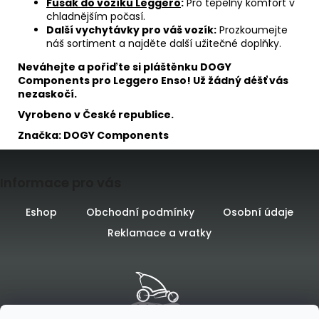
Fusak do vozíku Leggero
:
Pro tepelný komfort v
chladnějším počasí.
Další vychytávky pro váš vozík:
Prozkoumejte
náš sortiment a najděte další užitečné doplňky.
Neváhejte a pořiďte si pláštěnku DOGY
Components pro Leggero Enso! Už žádný déšť vás
nezaskočí.
Vyrobeno v České republice.
Značka: DOGY Components
Z
Informace pro vás
á
p
Eshop
Obchodní podmínky
Osobní údaje
Reklamace a vratky
a
t
í