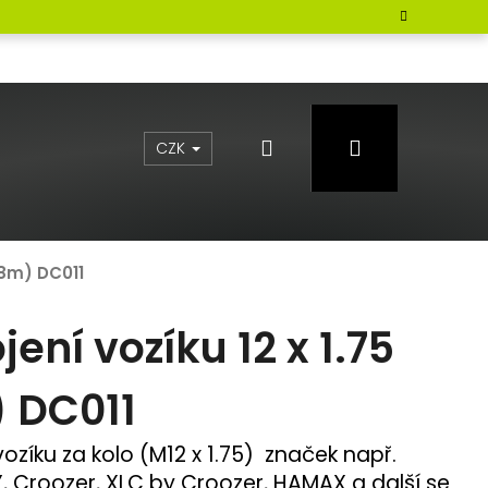
Hledat
Přihlášení
CZK
98m) DC011
jení vozíku 12 x 1.75
 DC011
vozíku za kolo (M12 x 1.75) značek např.
, Croozer, XLC by Croozer, HAMAX a další se