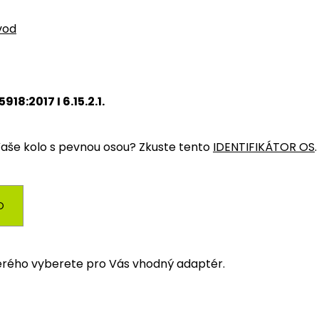
vod
5918:2017 I 6.15.2.1.
aše kolo s pevnou osou? Zkuste tento
IDENTIFIKÁTOR OS
.
O
terého vyberete pro Vás vhodný adaptér.