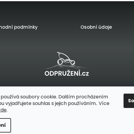
hodní podmínky
Osobní údaje
řilo
na platformě
používá soubory cookie. Dalším procházením
S
 vyjadřujete souhlas s jejich používáním.. Více
zde
.
a přepravu dětí a psů
. Všechna práva vyhrazena.
ní