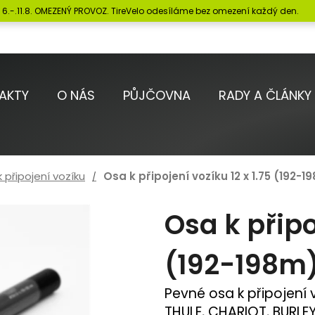
6.-.11.8. OMEZENÝ PROVOZ. TireVelo odesíláme bez omezení každý den.
Co potřebujete najít?
AKTY
O NÁS
PŮJČOVNA
RADY A ČLÁNKY
HLEDAT
 připojení vozíku
Osa k připojení vozíku 12 x 1.75 (192-1
Doporučujeme
Osa k připo
(192-198m)
Pevné osa k připojení 
THULE, CHARIOT, BURLEY