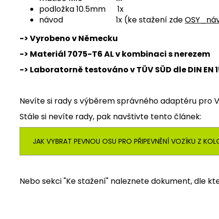
podložka 10.5mm 1x
návod 1x (ke stažení zde
OSY_ná
-> Vyrobeno v Německu
-> Materiál
7075-T6 AL v kombinaci s nerezem
-> Laboratorně testováno v TÜV SÜD dle
DIN EN 1
Nevíte si rady s výběrem správného adaptéru pro V
Stále si nevíte rady, pak navštivte tento článek:
JAK VYBRAT PEVNOU OSU PRO PŘIPEVNĚNÍ VOZÍKU Z KOL
Nebo sekci "Ke stažení" naleznete dokument, dle k