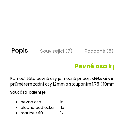
Popis
Související (7)
Podobné (5)
Pevné osa k 
Pomocí této pevné osy je možné připojit
dětské vo
průměrem zadní osy 12mm a stoupáním 1.75 ( 10mm =
Součástí balení je:
pevná osa 1x
plochá podložka 1x
matice M10 1x