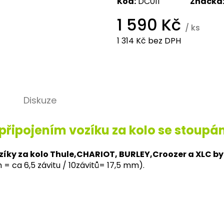
Kód:
DC011
Značka
1 590 Kč
/ ks
1 314 Kč bez DPH
Měrná
cena:
Diskuze
připojením vozíku za kolo se stoupán
zíky za kolo Thule,CHARIOT, BURLEY,Croozer a XLC by
 ca 6,5 závitu / 10závitů= 17,5 mm).