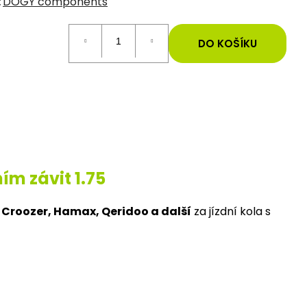
:
DOGY components
DO KOŠÍKU
ím závit 1.75
 Croozer, Hamax, Qeridoo a další
za jízdní kola s