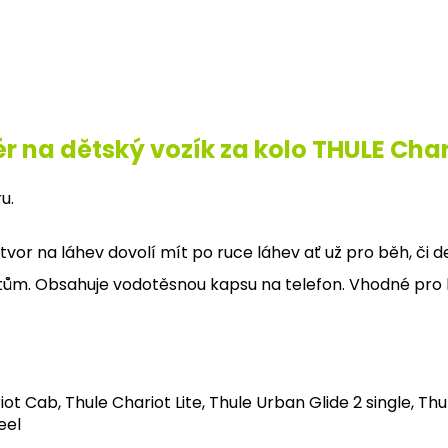
r na dětský vozík za kolo THULE Char
u.
tvor na láhev dovolí mít po ruce láhev ať už pro běh, či d
ům. Obsahuje vodotěsnou kapsu na telefon. Vhodné pro 
ot Cab, Thule Chariot Lite, Thule Urban Glide 2 single, Thu
eel