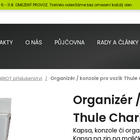
6.-.11.8. OMEZENÝ PROVOZ. TireVelo odesíláme bez omezení každý den.
Co potřebujete najít?
AKTY
O NÁS
PŮJČOVNA
RADY A ČLÁNKY
HLEDAT
RIOT příslušenství
Organizér / konzole pro vozík Thule
Doporučujeme
Organizér /
Thule Char
Kapsa, konzole či orga
Kapsa na zip na maličk