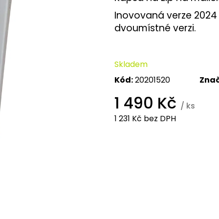
Inovovaná verze 2024 k
dvoumístné verzi.
Skladem
Kód:
20201520
Zna
1 490 Kč
/ ks
1 231 Kč bez DPH
Měrná
cena: