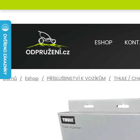
Přejít
K
na
o
Zpět
Zpět
obsah
do
do
š
obchodu
obchodu
í
ESHOP
KONT
k
Domů
Eshop
PŘÍSLUŠENSTVÍ K VOZÍKŮM
THULE / CHA