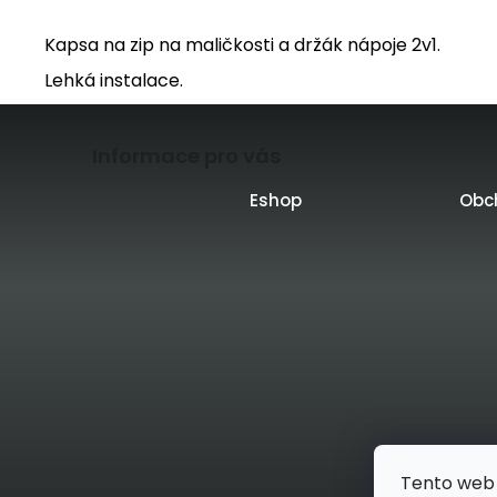
Kapsa na zip na maličkosti a držák nápoje 2v1.
Lehká instalace.
Z
Informace pro vás
á
p
Eshop
Obc
a
t
í
Vytvo
Tento web 