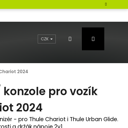
Hledat
Přihlášení
CZK
 Chariot 2024
 konzole pro vozík
iot 2024
nizér - pro
Thule Chariot i Thule Urban Glide
.
osti a držák nápoje 2v1.