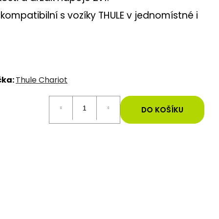
ompatibilní s vozíky THULE v jednomístné i
čka:
Thule Chariot
DO KOŠÍKU