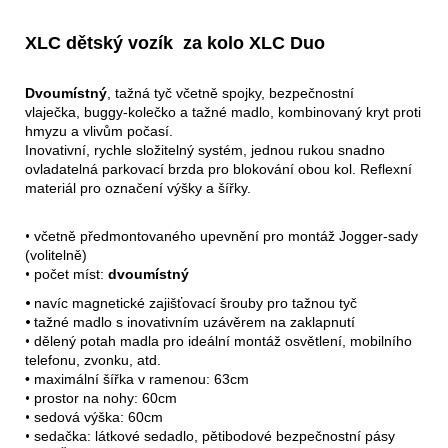
XLC dětský vozík za kolo XLC Duo
Dvoumístný
, tažná tyč včetně spojky, bezpečnostní
vlaječka, buggy-kolečko a tažné madlo, kombinovaný kryt proti
hmyzu a vlivům počasí.
Inovativní, rychle složitelný systém, jednou rukou snadno
ovladatelná parkovací brzda pro blokování obou kol. Reflexní
materiál pro označení výšky a šířky.
•
včetně předmontovaného upevnění pro montáž Jogger-sady
(volitelně)
•
počet míst:
dvoumístný
•
navíc magnetické zajišťovací šrouby pro tažnou tyč
•
tažné madlo s inovativním uzávěrem na zaklapnutí
•
dělený potah madla pro ideální montáž osvětlení, mobilního
telefonu, zvonku, atd.
• maximální šířka v ramenou
: 63cm
•
prostor na nohy
: 60cm
•
sedová výška
: 60cm
•
sedačka: látkové sedadlo, pětibodové bezpečnostní pásy