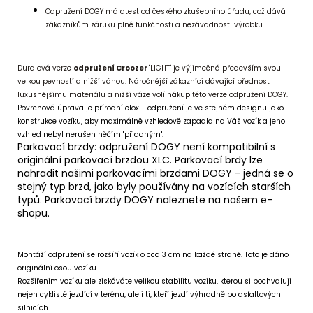
Odpružení DOGY má atest od českého zkušebního úřadu, což dává
zákazníkům záruku plné funkčnosti a nezávadnosti výrobku.
Duralová verze
odpružení Croozer
"LIGHT" je výjimečná především svou
velkou pevností a nižší váhou. Náročnější zákazníci dávající přednost
luxusnějšímu materiálu a nižší váze volí nákup této verze odpružení DOGY.
Povrchová úprava je přírodní elox - odpružení je ve stejném designu jako
konstrukce vozíku, aby maximálně vzhledově zapadla na Váš vozík a jeho
vzhled nebyl nerušen něčím "přidaným".
Parkovací brzdy: odpružení DOGY není kompatibilní s
originální parkovací brzdou XLC. Parkovací brdy lze
nahradit našimi parkovacími brzdami DOGY - jedná se o
stejný typ brzd, jako byly používány na vozících starších
typů. Parkovací brzdy DOGY naleznete na našem e-
shopu.
Montáží odpružení se rozšíří vozík o cca 3 cm na každé straně. Toto je dáno
originální osou vozíku.
Rozšířením vozíku ale získáváte velikou stabilitu vozíku, kterou si pochvalují
nejen cyklisté jezdící v terénu, ale i ti, kteří jezdí výhradně po asfaltových
silnicích.