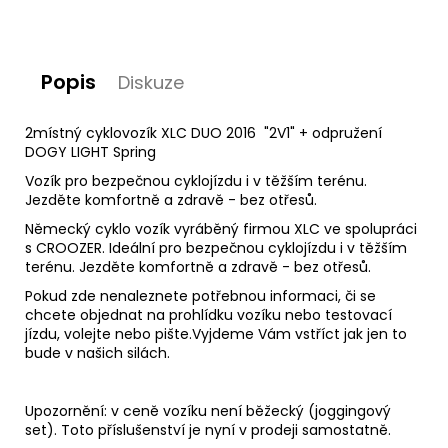
D
o
Popis
Diskuze
p
o
r
2místný cyklovozík XLC DUO 2016 "2V1" + odpružení
u
DOGY LIGHT Spring
č
Vozík pro bezpečnou cyklojízdu i v těžším terénu.
u
Jezděte komfortně a zdravě - bez otřesů.
j
e
Německý cyklo vozík vyráběný firmou XLC ve spolupráci
m
s CROOZER. Ideální pro bezpečnou cyklojízdu i v těžším
e
terénu. Jezděte komfortně a zdravě - bez otřesů.
Pokud zde nenaleznete potřebnou informaci, či se
chcete objednat na prohlídku vozíku nebo testovací
jízdu, volejte nebo pište.Vyjdeme Vám vstříct jak jen to
bude v našich silách.
Upozornění: v ceně vozíku není běžecký (joggingový
set). Toto příslušenství je nyní v prodeji samostatně.