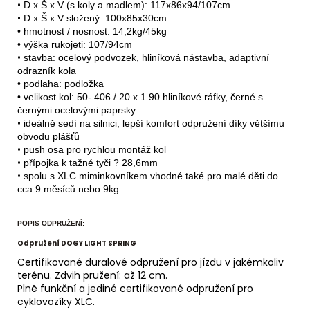
•
D x Š x V
(s koly a madlem): 117x86x94/107cm
•
D x Š x V
složený
: 100x85x30cm
•
hmotnost / nosnost
: 14,2kg/45kg
•
výška rukojeti
: 107/94cm
•
stavba: ocelový podvozek, hliníková nástavba
, adaptivní
odrazník kola
•
podlaha
: podložka
•
velikost kol
: 50- 406 / 20 x 1.90 hliníkové ráfky, černé s
černými ocelovými paprsky
•
ideálně sedí na silnici, lepší komfort odpružení díky většímu
obvodu plášťů
•
push osa pro rychlou montáž kol
•
přípojka k tažné tyči
? 28,6mm
•
spolu s XLC miminkovníkem vhodné také pro malé děti do
cca 9 měsíců nebo 9kg
POPIS ODPRUŽENÍ:
Odpružení DOGY LIGHT SPRING
Certifikované duralové odpružení pro jízdu v jakémkoliv
terénu. Zdvih pružení: až 12 cm.
Plně funkční a jediné certifikované odpružení pro
cyklovozíky XLC.