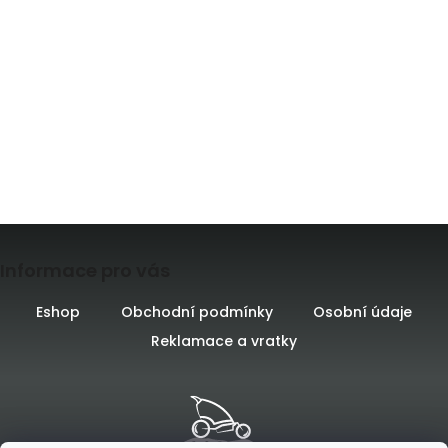
Z
Informace pro vás
á
p
Eshop
Obchodní podmínky
Osobní údaje
Reklamace a vratky
a
t
í