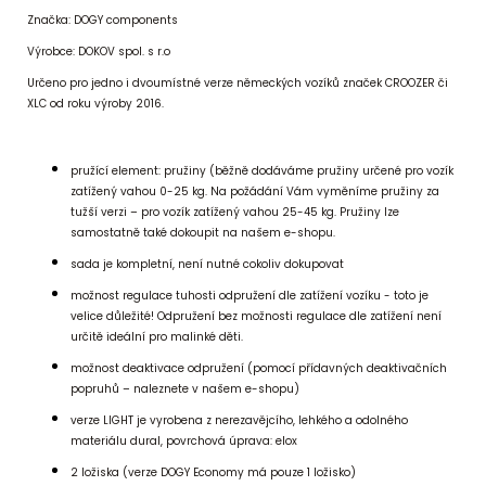
Značka: DOGY components
Výrobce: DOKOV spol. s r.o
Určeno pro jedno i dvoumístné verze německých vozíků značek CROOZER či
XLC od roku výroby 2016.
pružící element: pružiny (běžně dodáváme pružiny určené pro vozík
zatížený vahou 0-25 kg. Na požádání Vám vyměníme pružiny za
tužší verzi – pro vozík zatížený vahou 25-45 kg. Pružiny lze
samostatně také dokoupit na našem e-shopu.
sada je kompletní, není nutné cokoliv dokupovat
možnost regulace tuhosti odpružení dle zatížení vozíku - toto je
velice důležité! Odpružení bez možnosti regulace dle zatížení není
určitě ideální pro malinké děti.
možnost deaktivace odpružení (pomocí přídavných deaktivačních
popruhů – naleznete v našem e-shopu)
verze LIGHT je vyrobena z nerezavějcího, lehkého a odolného
materiálu dural, povrchová úprava: elox
2 ložiska (verze DOGY Economy má pouze 1 ložisko)