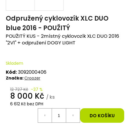
e
t
Odpružený cyklovozík XLC DUO
blue 2016 - POUŽITÝ
e
POUŽITÝ KUS - 2místný cyklovozík XLC DUO 2016
n
"2V1" + odpružení DOGY LIGHT
a
j
Skladem
í
Kód:
3092000406
Značka:
Croozer
t
?
12 727 Kč
–37 %
8 000 Kč
/ ks
6 612 Kč bez DPH
Měrná
cena:
DO KOŠÍKU
HLEDAT