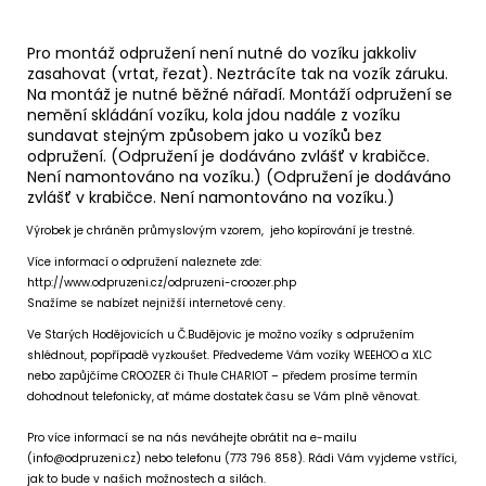
Pro montáž odpružení není nutné do vozíku jakkoliv
zasahovat (vrtat, řezat). Neztrácíte tak na vozík záruku.
Na montáž je nutné běžné nářadí. Montáží odpružení se
nemění skládání vozíku, kola jdou nadále z vozíku
sundavat stejným způsobem jako u vozíků bez
odpružení. (Odpružení je dodáváno zvlášť v krabičce.
Není namontováno na vozíku.) (Odpružení je dodáváno
zvlášť v krabičce. Není namontováno na vozíku.)
Výrobek je chráněn průmyslovým vzorem, jeho kopírování je trestné.
Více informací o odpružení naleznete zde:
http://www.odpruzeni.cz/odpruzeni-croozer.php
Snažíme se nabízet nejnižší internetové ceny.
Ve Starých Hodějovicích u Č.Budějovic je možno vozíky s odpružením
shlédnout, popřípadě vyzkoušet. Předvedeme Vám vozíky WEEHOO a XLC
nebo zapůjčíme CROOZER či Thule CHARIOT – předem prosíme termín
dohodnout telefonicky, ať máme dostatek času se Vám plně věnovat.
Pro více informací se na nás neváhejte obrátit na e-mailu
(info@odpruzeni.cz) nebo telefonu (773 796 858). Rádi Vám vyjdeme vstříci,
jak to bude v našich možnostech a silách.