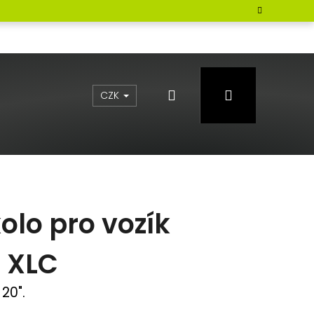
Hledat
Přihlášení
CZK
olo pro vozík
 XLC
 20".