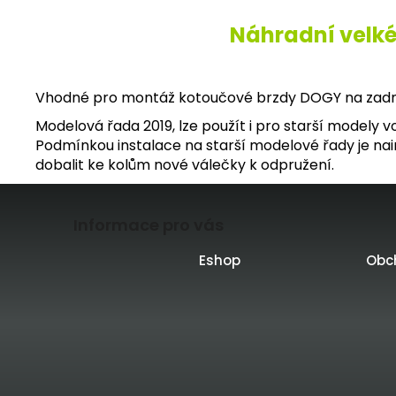
Náhradní velké
Vhodné pro montáž kotoučové brzdy DOGY na zadní 
Modelová řada 2019, lze použít i pro starší modely vo
Podmínkou instalace na starší modelové řady je nain
dobalit ke kolům nové válečky k odpružení.
Z
Informace pro vás
á
p
Eshop
Obc
a
t
í