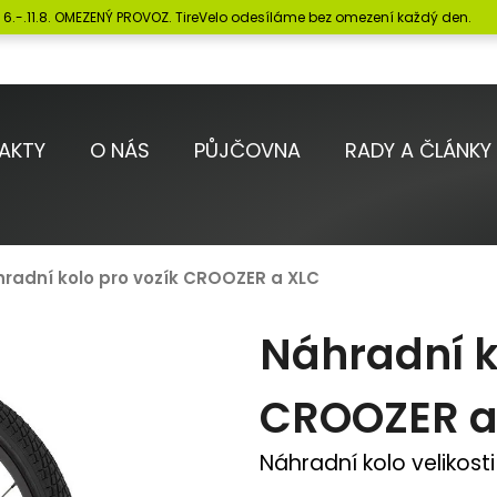
6.-.11.8. OMEZENÝ PROVOZ. TireVelo odesíláme bez omezení každý den.
Co potřebujete najít?
AKTY
O NÁS
PŮJČOVNA
RADY A ČLÁNKY
HLEDAT
radní kolo pro vozík CROOZER a XLC
Doporučujeme
Náhradní k
CROOZER a
Náhradní kolo velikosti