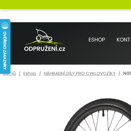
Přejít
K
na
o
Zpět
Zpět
obsah
do
do
š
obchodu
obchodu
í
ESHOP
KONT
k
Domů
Eshop
NÁHRADNÍ DÍLY PRO CYKLOVOZÍKY
Náh