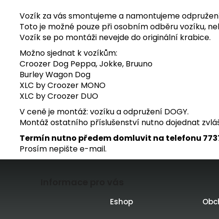
Vozík za vás smontujeme a namontujeme odpružen
Toto je možné pouze při osobním odběru vozíku, nel
Vozík se po montáži nevejde do originální krabice.
Možno sjednat k vozíkům:
Croozer Dog Peppa, Jokke, Bruuno
Burley Wagon Dog
XLC by Croozer MONO
XLC by Croozer DUO
V ceně je montáž: vozíku a odpružení DOGY.
Montáž ostatního příslušenství nutno dojednat zvláš
Termín nutno předem domluvit na telefonu 77
Prosím nepište e-mail.
Z
Informace pro vás
á
p
Eshop
Obc