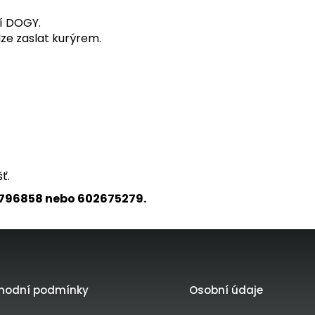
í DOGY.
ze zaslat kurýrem.
ť.
3796858 nebo 602675279.
hodní podmínky
Osobní údaje