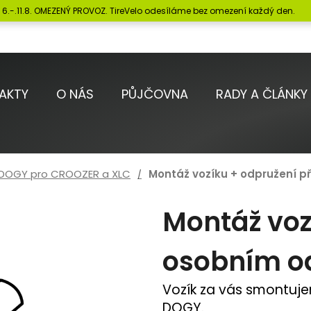
6.-.11.8. OMEZENÝ PROVOZ. TireVelo odesíláme bez omezení každý den.
Co potřebujete najít?
AKTY
O NÁS
PŮJČOVNA
RADY A ČLÁNKY
HLEDAT
 DOGY pro CROOZER a XLC
Montáž vozíku + odpružení p
Doporučujeme
Montáž voz
osobním o
Vozík za vás smontuj
DOGY.