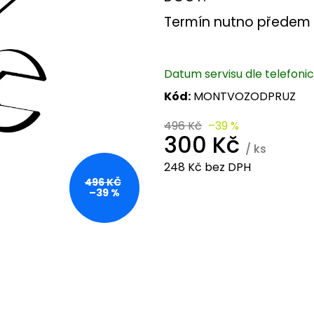
Termín nutno předem d
Datum servisu dle telefoni
Kód:
MONTVOZODPRUZ
496 Kč
–39 %
300 Kč
/ ks
248 Kč bez DPH
Měrná
496 KČ
–39 %
cena: