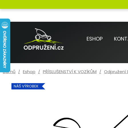
Přejít
K
na
o
Zpět
Zpět
obsah
do
do
š
obchodu
obchodu
í
ESHOP
KONT
k
Domů
Eshop
PŘÍSLUŠENSTVÍ K VOZÍKŮM
Odpružení
NÁŠ VÝROBEK