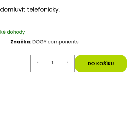
omluvit telefonicky.
cké dohody
Značka:
DOGY components
DO KOŠÍKU