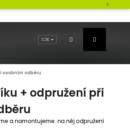
Hledat
Přihlášení
CZK
ři osobním odběru
íku + odpružení při
dběru
eme a namontujeme na něj odpružení